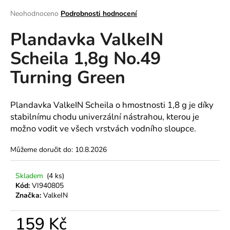
a
Průměrné
Neohodnoceno
Podrobnosti hodnocení
hodnocení
j
Plandavka ValkeIN
produktu
í
je
t
Scheila 1,8g No.49
0,0
z
?
Turning Green
5
hvězdiček.
Plandavka ValkeIN Scheila o hmostnosti 1,8 g je díky
stabilnímu chodu univerzální nástrahou, kterou je
HLEDAT
možno vodit ve všech vrstvách vodního sloupce.
Můžeme doručit do:
10.8.2026
D
o
Skladem
(4 ks)
p
Kód:
VI940805
Značka:
ValkeIN
o
r
159 Kč
u