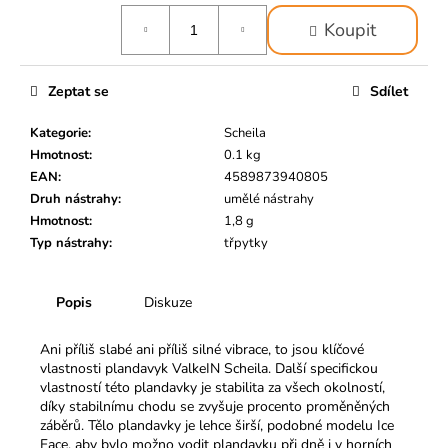
č
Měrná
u
Koupit
cena:
j
e
m
Zeptat se
Sdílet
e
Kategorie
:
Scheila
Hmotnost
:
0.1 kg
EAN
:
4589873940805
Druh nástrahy
:
umělé nástrahy
Hmotnost
:
1,8 g
Typ nástrahy
:
třpytky
Popis
Diskuze
Ani příliš slabé ani příliš silné vibrace, to jsou klíčové
vlastnosti plandavyk ValkeIN Scheila. Další specifickou
vlastností této plandavky je stabilita za všech okolností,
díky stabilnímu chodu se zvyšuje procento proměněných
záběrů. Tělo plandavky je lehce širší, podobné modelu Ice
Face, aby bylo možno vodit plandavku při dně i v horních