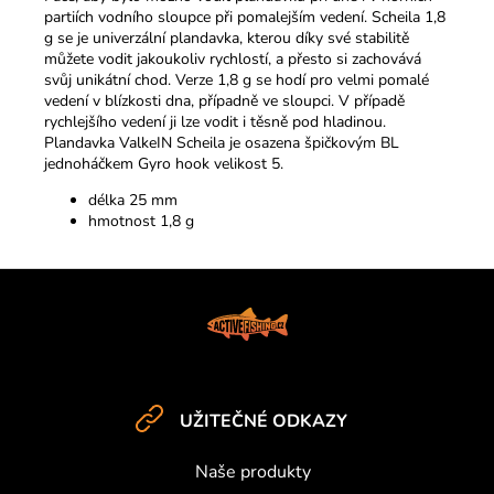
partiích vodního sloupce při pomalejším vedení. Scheila 1,8
g se je univerzální plandavka, kterou díky své stabilitě
můžete vodit jakoukoliv rychlostí, a přesto si zachovává
svůj unikátní chod. Verze 1,8 g se hodí pro velmi pomalé
vedení v blízkosti dna, případně ve sloupci. V případě
rychlejšího vedení ji lze vodit i těsně pod hladinou.
Plandavka ValkeIN Scheila je osazena špičkovým BL
jednoháčkem Gyro hook velikost 5.
délka 25 mm
hmotnost 1,8 g
Z
á
p
a
t
UŽITEČNÉ ODKAZY
í
Naše produkty