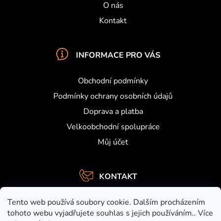
O nás
Kontakt
INFORMACE PRO VÁS
Obchodní podmínky
Podmínky ochrany osobních údajů
Doprava a platba
Velkoobchodní spolupráce
Můj účet
KONTAKT
info
@
activefishing.cz
Tento web používá soubory cookie. Dalším procházením
+420734459948
tohoto webu vyjadřujete souhlas s jejich používáním.. Více