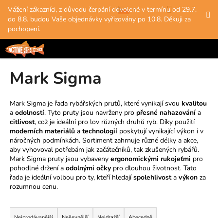
K
Přejít
Hledat
Nákup
M
Přihlášení
Vážení zákazníci, z důvodu čerpání dovolené v termínu od 29.7.
na
o
do 8.8. budou Vaše objednávky vyřizovány po 10.8. Děkuji za
obsah
Zpět
Zpět
košík
š
pochopení.
í
C
k
o
Mark Sigma
p
o
t
Mark Sigma je řada rybářských prutů, které vynikají svou
kvalitou
a
odolností
. Tyto pruty jsou navrženy pro
přesné nahazování
a
ř
citlivost
, což je ideální pro lov různých druhů ryb. Díky použití
e
moderních materiálů
a
technologií
poskytují vynikající výkon i v
b
náročných podmínkách. Sortiment zahrnuje různé délky a akce,
aby vyhovoval potřebám jak začátečníků, tak zkušených rybářů.
u
Mark Sigma pruty jsou vybaveny
ergonomickými rukojeťmi
pro
j
pohodlné držení a
odolnými očky
pro dlouhou životnost. Tato
e
řada je ideální volbou pro ty, kteří hledají
spolehlivost
a
výkon
za
rozumnou cenu.
t
e
Ř
n
Nejprodávanější
Nejlevnější
Nejdražší
Abecedně