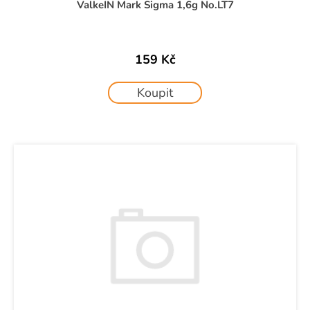
ů
č
ValkeIN Mark Sigma 1,6g No.LT7
u
j
e
159 Kč
m
e
Koupit