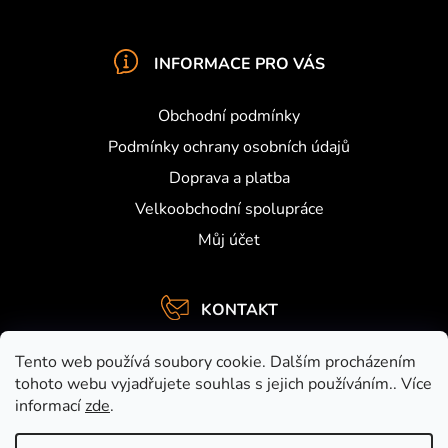
INFORMACE PRO VÁS
Obchodní podmínky
Podmínky ochrany osobních údajů
Doprava a platba
Velkoobchodní spolupráce
Můj účet
KONTAKT
info
@
activefishing.cz
Tento web používá soubory cookie. Dalším procházením
+420734459948
tohoto webu vyjadřujete souhlas s jejich používáním.. Více
informací
zde
.
https://www.facebook.com/activefishing.cz
activefishingshop