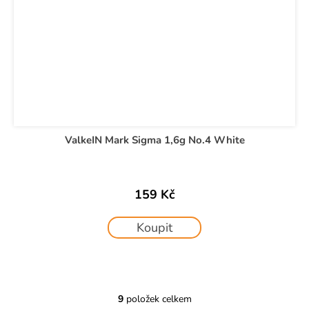
ValkeIN Mark Sigma 1,6g No.4 White
159 Kč
Koupit
9
položek celkem
O