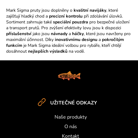
v
Mark Sigma pruty jsou doplněny o
kvalitní navijáky
, které
l
zajišťují hladký chod a
precizní kontrolu
při zdolávání úlovků.
á
Sortiment zahrnuje také
speciální pouzdra
pro bezpečné uložení
d
a transport prutů. Pro zvýšení efektivity lovu jsou k dispozici
a
příslušenství
jako jsou
návnady
a
háčky
, které jsou navrženy pro
c
maximální účinnost. Díky
inovativnímu designu
a
pokročilým
í
funkcím
je Mark Sigma ideální volbou pro rybáře, kteří chtějí
dosáhnout
nejlepších výsledků
na vodě.
p
r
v
Z
k
á
y
p
v
a
ý
t
p
UŽITEČNÉ ODKAZY
í
i
s
Naše produkty
u
O nás
Kontakt