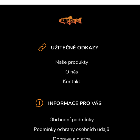
n
í
í
Z
p
á
r
p
v
k
a
y
t
v
UŽITEČNÉ ODKAZY
í
ý
p
Naše produkty
i
O nás
s
u
Kontakt
INFORMACE PRO VÁS
Obchodní podmínky
Podmínky ochrany osobních údajů
Doprava a platba