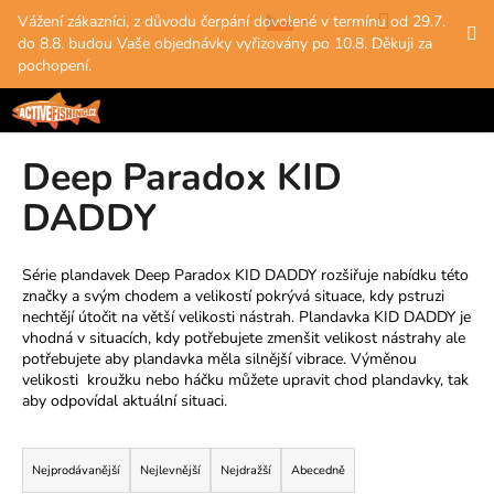
K
Přejít
Hledat
Nákup
M
Přihlášení
Vážení zákazníci, z důvodu čerpání dovolené v termínu od 29.7.
na
o
do 8.8. budou Vaše objednávky vyřizovány po 10.8. Děkuji za
obsah
Zpět
Zpět
košík
š
pochopení.
í
C
k
o
Deep Paradox KID
p
o
DADDY
t
ř
Série plandavek Deep Paradox KID DADDY rozšiřuje nabídku této
e
značky a svým chodem a velikostí pokrývá situace, kdy pstruzi
b
nechtějí útočit na větší velikosti nástrah. Plandavka KID DADDY je
vhodná v situacích, kdy potřebujete zmenšit velikost nástrahy ale
u
potřebujete aby plandavka měla silnější vibrace.
Výměnou
j
velikosti kroužku nebo háčku můžete upravit chod plandavky, tak
aby odpovídal aktuální situaci.
e
t
Ř
e
a
Nejprodávanější
Nejlevnější
Nejdražší
Abecedně
n