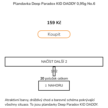
Plandavka Deep Paradox KID DADDY 0,95g No.6
159 Kč
Koupit
NAČÍST DALŠÍ 2
S
1
2
t
O
r
20
položek celkem
v
á
NAHORU
l
n
k
á
o
d
Atraktivní barvy, dráždivý chod a barevné schéma pokrývající
v
a
všechny situace. To jsou plandavky Deep Paradox KID DADDY.
á
c