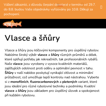
K
Přejít
Hledat
Nákup
M
Přihlášení
Vážení zákazníci, z důvodu čerpání dovolené v termínu od 29.7.
na
o
do 8.8. budou Vaše objednávky vyřizovány po 10.8. Děkuji za
obsah
Zpět
Zpět
košík
š
pochopení.
í
C
k
o
Vlasce a šňůry
p
o
t
Vlasce a šňůry jsou klíčovými komponenty pro úspěšný rybolov.
Nabízíme široký výběr
vlasce
a
šňůry
různých průměrů a délek,
ř
které splňují potřeby jak rekreačních, tak profesionálních rybářů.
e
Naše
vlasce
jsou vyrobeny z vysoce kvalitních materiálů,
b
zajišťujících odolnost proti oděru a optimální pevnost v tahu.
Šňůry
v naší nabídce poskytují vynikající citlivost a minimální
u
průtažnost, což umožňuje lepší kontrolu nad nástrahou. Vyberte
j
si z
monofilních
,
fluorocarbonových
a
pletených
variant, které
e
jsou ideální pro různé rybolovné techniky a podmínky. Kvalitní
vlasce
a
šňůry
jsou základem pro úspěšný úlovek a spokojenost
t
při každém rybolovu.
e
n