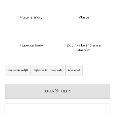
a
j
Pletené šňůry
Vlasce
í
t
?
Fluorocarbony
Doplňky ke šňůrám a
vlascům
HLEDAT
Ř
a
Nejprodávanější
Nejlevnější
Nejdražší
Abecedně
z
D
e
o
n
OTEVŘÍT FILTR
p
í
o
p
r
V
u
r
ý