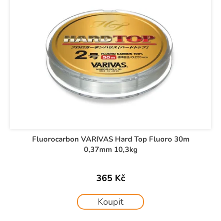
č
o
p
u
d
i
j
u
e
s
k
m
p
t
e
r
ů
o
d
u
k
t
ů
Fluorocarbon VARIVAS Hard Top Fluoro 30m
0,37mm 10,3kg
365 Kč
Koupit