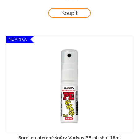
Koupit
NOVINKA
Sprej na pletené šnůry Varivas PE-ni-shu! 18ml