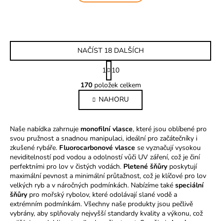
NAČÍST 18 DALŠÍCH
S
1
10
t
O
r
170
položek celkem
v
á
NAHORU
l
n
k
á
o
d
Naše nabídka zahrnuje
monofilní vlasce
v
, které jsou oblíbené pro
a
svou pružnost a snadnou manipulaci, ideální pro začátečníky i
á
c
zkušené rybáře.
Fluorocarbonové vlasce
n
se vyznačují vysokou
í
neviditelností pod vodou a odolností vůči UV záření, což je činí
í
p
perfektními pro lov v čistých vodách.
Pletené šňůry
poskytují
r
maximální pevnost a minimální průtažnost, což je klíčové pro lov
velkých ryb a v náročných podmínkách. Nabízíme také
speciální
v
šňůry
pro mořský rybolov, které odolávají slané vodě a
k
extrémním podmínkám. Všechny naše produkty jsou pečlivě
y
vybrány, aby splňovaly nejvyšší standardy kvality a výkonu, což