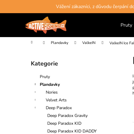
K
Přejít
Vážení zákazníci, z důvodu čerpání 
na
o
obsah
Zpět
Zpět
š
do
do
Pruty
í
obchodu
obchodu
k
Domů
Plandavky
ValkeIN
ValkeIN Ice Fa
P
o
Kategorie
Přeskočit
s
kategorie
t
Pruty
r
Plandavky
a
Nories
n
Velvet Arts
n
Deep Paradox
í
Deep Paradox Gravity
p
Deep Paradox KID
a
Deep Paradox KID DADDY