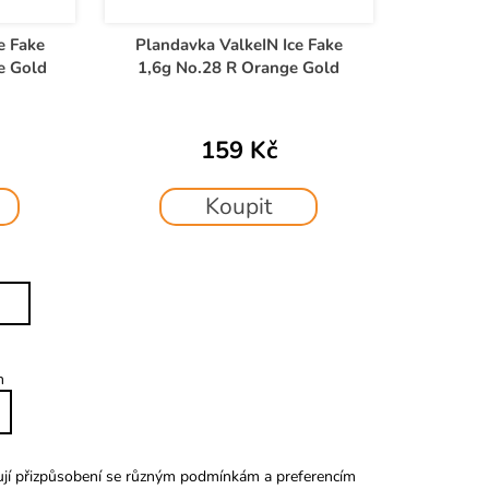
e Fake
Plandavka ValkeIN Ice Fake
e Gold
1,6g No.28 R Orange Gold
159 Kč
Koupit
m
ují přizpůsobení se různým podmínkám a preferencím