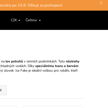
zovány po 10.8. Děkuji za pochopení.
Hledat
Nákupní
ce a šňůry
Jigové hlavičky, háčky
Krabičky, pouzdra, 
CZK
Čeština
Přihlášení
košík
e na
lov pstruhů
v zimních podmínkách. Tyto
nástrahy
v chladných vodách. Díky
speciálnímu tvaru a barvám
ý úlovek. Ice Fake je ideální volbou pro rybáře, kteří
ě