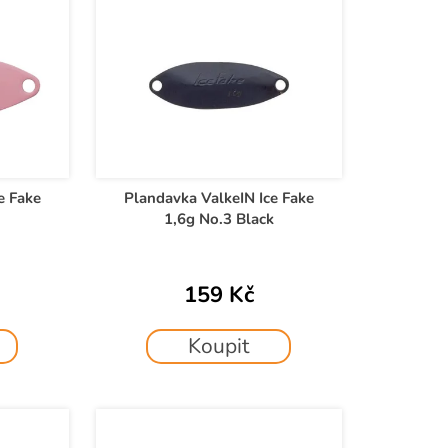
e Fake
Plandavka ValkeIN Ice Fake
1,6g No.3 Black
159 Kč
Koupit