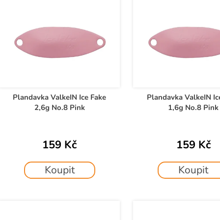
n
ý
p
p
r
s
o
p
d
r
u
o
k
d
Plandavka ValkeIN Ice Fake
Plandavka ValkeIN Ic
t
2,6g No.8 Pink
1,6g No.8 Pink
u
ů
k
t
159 Kč
159 Kč
ů
Koupit
Koupit