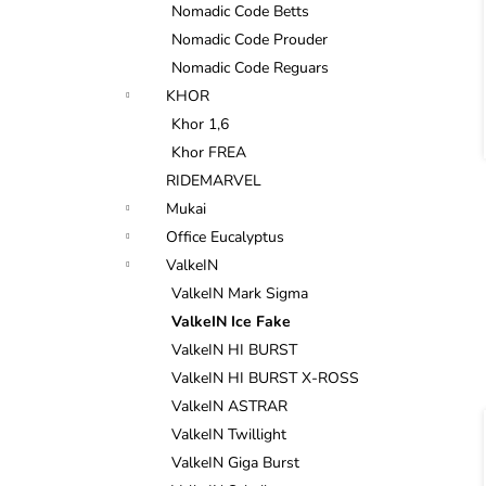
Nomadic Code Betts
Nomadic Code Prouder
Nomadic Code Reguars
KHOR
Khor 1,6
Khor FREA
RIDEMARVEL
Mukai
Office Eucalyptus
ValkeIN
ValkeIN Mark Sigma
ValkeIN Ice Fake
ValkeIN HI BURST
ValkeIN HI BURST X-ROSS
ValkeIN ASTRAR
ValkeIN Twillight
ValkeIN Giga Burst