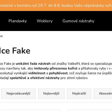
dovolené v termínu od 29.7. do 8.8. budou Vaše objednávky vyři
Plandavky
Woblery
Gumové nástrahy
Vlas
Co potřebujete najít?
ke
HLEDAT
Ice Fake
Ice Fake je
unikátní řada nástrah
od značky ValkeIN, která se specializuj
Doporučujeme
jsou navrženy tak, aby
imitovaly přirozenou kořist
a přitahovaly ryby i 
poskytují vynikající
viditelnost
a
pohyblivost
, což zvyšuje šance na úspěšn
hledají
spolehlivé a efektivní nástrahy
pro zimní rybolov.
Ř
a
Nejprodávanější
Nejlevnější
Nejdražší
Abecedn
z
e
V