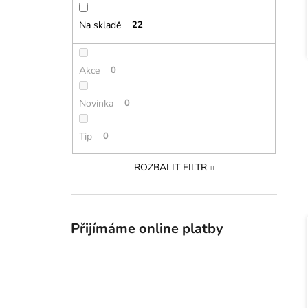
Na skladě
22
Akce
0
Novinka
0
Tip
0
ROZBALIT FILTR
Přijímáme online platby