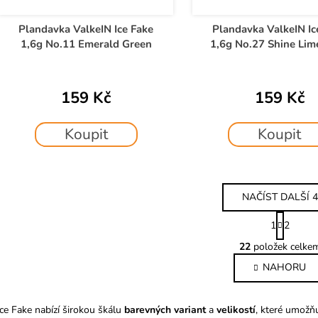
Plandavka ValkeIN Ice Fake
Plandavka ValkeIN Ic
1,6g No.11 Emerald Green
1,6g No.27 Shine Lim
159 Kč
159 Kč
Koupit
Koupit
NAČÍST DALŠÍ 4
S
1
2
t
O
r
22
položek celke
v
á
NAHORU
l
n
k
á
o
d
Ice Fake nabízí širokou škálu
barevných variant
a
velikostí
, které umožň
v
a