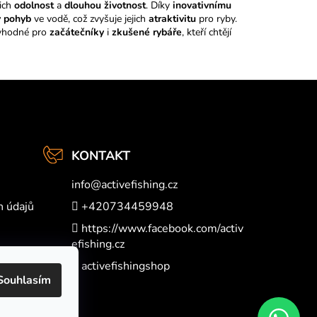
jich
odolnost
a
dlouhou životnost
. Díky
inovativnímu
ý pohyb
ve vodě, což zvyšuje jejich
atraktivitu
pro ryby.
 vhodné pro
začátečníky
i
zkušené rybáře
, kteří chtějí
KONTAKT
info
@
activefishing.cz
h údajů
+420734459948
https://www.facebook.com/activ
efishing.cz
activefishingshop
Souhlasím