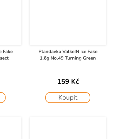
e Fake
Plandavka ValkeIN Ice Fake
sect
1,6g No.49 Turning Green
159 Kč
Koupit