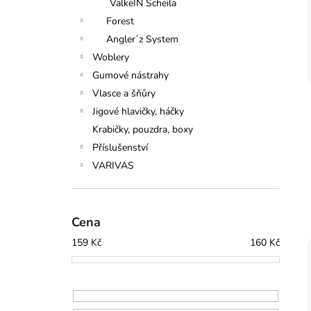
ValkeIN Scheila
Forest
Angler´z System
Woblery
Gumové nástrahy
Vlasce a šňůry
Jigové hlavičky, háčky
Krabičky, pouzdra, boxy
Příslušenství
VARIVAS
Cena
159
Kč
160
Kč