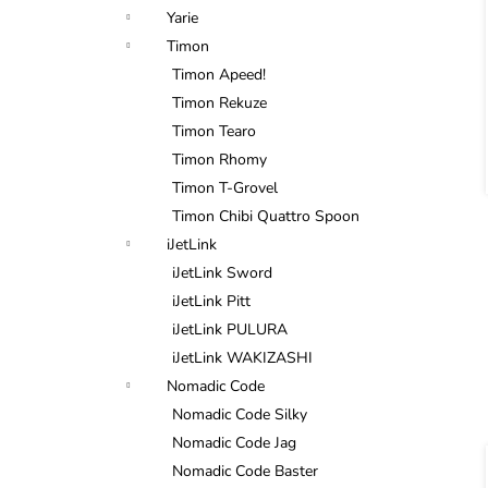
n
Yarie
í
e
Timon
l
i
Timon Apeed!
Timon Rekuze
Timon Tearo
Timon Rhomy
Timon T-Grovel
Timon Chibi Quattro Spoon
iJetLink
iJetLink Sword
iJetLink Pitt
iJetLink PULURA
iJetLink WAKIZASHI
Nomadic Code
Nomadic Code Silky
Nomadic Code Jag
Nomadic Code Baster