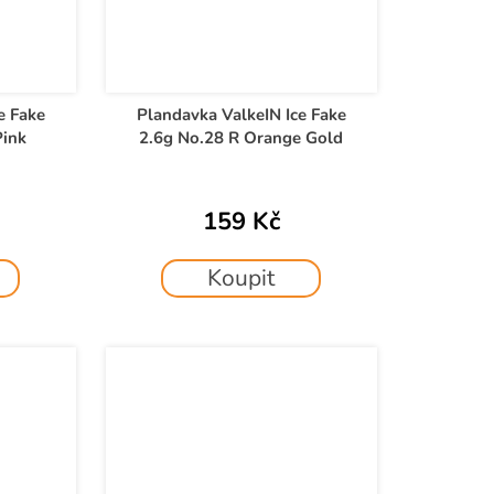
e Fake
Plandavka ValkeIN Ice Fake
Pink
2.6g No.28 R Orange Gold
159 Kč
Koupit