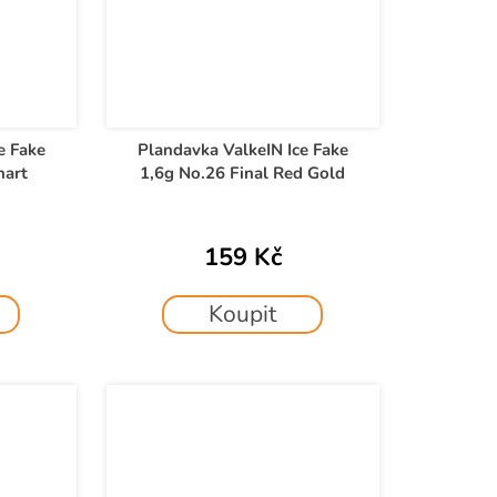
e Fake
Plandavka ValkeIN Ice Fake
hart
1,6g No.26 Final Red Gold
159 Kč
Koupit