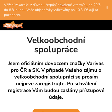
K
Přejít
Hledat
Nákup
M
Přihlášení
Vážení zákazníci, z důvodu čerpání dovolené v termínu od 29.7.
na
o
do 8.8. budou Vaše objednávky vyřizovány po 10.8. Děkuji za
obsah
Zpět
Zpět
košík
š
pochopení.
í
C
k
o
Velkoobchodní
p
o
spolupráce
t
ř
Jsem oficiálním dovozcem značky Varivas
e
pro ČR a SK. V případě Vašeho zájmu o
b
velkoobchodní spolupráci se prosím
u
nejprve zaregistrujte. Po schválení
j
registrace Vám budou zaslány přístupové
e
údaje.
t
e
n