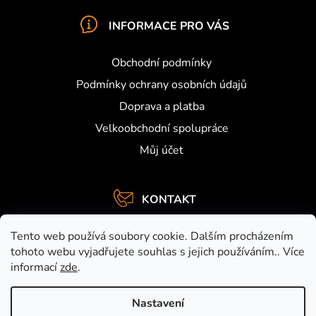
č
u
INFORMACE PRO VÁS
j
e
m
Obchodní podmínky
e
Podmínky ochrany osobních údajů
Doprava a platba
Velkoobchodní spolupráce
Můj účet
KONTAKT
info
@
activefishing.cz
Tento web používá soubory cookie. Dalším procházením
+420734459948
tohoto webu vyjadřujete souhlas s jejich používáním.. Více
informací
zde
.
https://www.facebook.com/activefishing.cz
activefishingshop
Nastavení