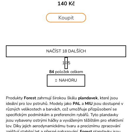
140 Kč
Koupit
NAČÍST 18 DALŠÍCH
S
1
5
t
O
r
84
položek celkem
v
á
NAHORU
l
n
k
á
o
d
Produkty
Forest
zahrnují širokou škálu
v
plandavek
, které jsou
a
ideální pro lov pstruhů. Modely jako
á
PAL
a
MIU
jsou dostupné v
c
různých velikostech a barvách, což umožňuje přizpůsobení se
n
í
specifickým podmínkám a preferencím rybářů. Tyto plandavky
í
p
jsou vybaveny ostrými háčky a vyváženým těžištěm pro efektivní
r
lov. Díky jejich aerodynamickému tvaru a preciznímu zpracování
zajišťují stabilní let a přesné nahazování.
Forest
plandavky jsou