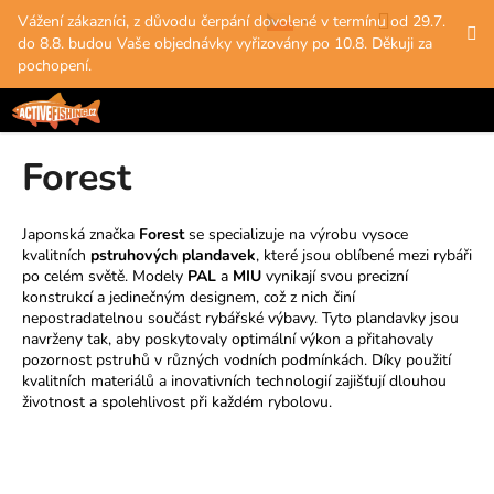
K
Přejít
Hledat
Nákup
M
Přihlášení
Vážení zákazníci, z důvodu čerpání dovolené v termínu od 29.7.
na
o
do 8.8. budou Vaše objednávky vyřizovány po 10.8. Děkuji za
obsah
Zpět
Zpět
košík
š
pochopení.
í
C
k
o
Forest
p
o
t
Japonská značka
Forest
se specializuje na výrobu vysoce
kvalitních
pstruhových plandavek
, které jsou oblíbené mezi rybáři
ř
po celém světě. Modely
PAL
a
MIU
vynikají svou precizní
e
konstrukcí a jedinečným designem, což z nich činí
b
nepostradatelnou součást rybářské výbavy. Tyto plandavky jsou
navrženy tak, aby poskytovaly optimální výkon a přitahovaly
u
pozornost pstruhů v různých vodních podmínkách. Díky použití
j
kvalitních materiálů a inovativních technologií zajišťují dlouhou
e
životnost a spolehlivost při každém rybolovu.
t
e
n