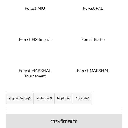
a
Forest MIU
Forest PAL
j
í
t
?
Forest FIX Impact
Forest Factor
HLEDAT
Forest MARSHAL
Forest MARSHAL
Tournament
D
Ř
o
a
Nejprodávanější
Nejlevnější
Nejdražší
Abecedně
p
z
o
e
r
n
u
OTEVŘÍT FILTR