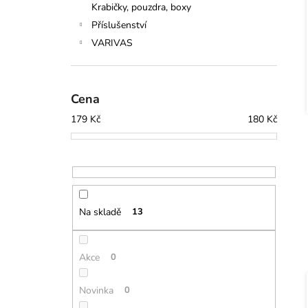
Krabičky, pouzdra, boxy
Příslušenství
VARIVAS
Cena
179
Kč
180
Kč
Na skladě
13
Akce
0
Novinka
0