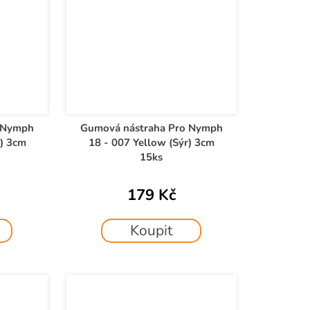
 Nymph
Gumová nástraha Pro Nymph
r) 3cm
18 - 007 Yellow (Sýr) 3cm
15ks
179 Kč
Koupit