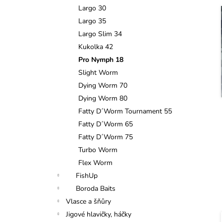
n
Largo 30
e
Largo 35
í
l
Largo Slim 34
i
Kukolka 42
Pro Nymph 18
Slight Worm
Dying Worm 70
Dying Worm 80
Fatty D´Worm Tournament 55
Fatty D´Worm 65
Fatty D´Worm 75
Turbo Worm
Flex Worm
FishUp
Boroda Baits
Vlasce a šňůry
Jigové hlavičky, háčky