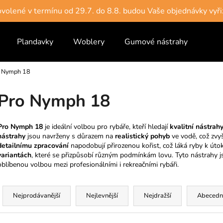
dovolené v termínu od 29.7. do 8.8. budou Vaše objednávky vyři
Plandavky
Woblery
Gumové nástrahy
Vlas
Co potřebujete najít?
 Nymph 18
HLEDAT
Pro Nymph 18
Pro Nymph 18
je ideální volbou pro rybáře, kteří hledají
kvalitní nástrah
Doporučujeme
nástrahy
jsou navrženy s důrazem na
realistický pohyb
ve vodě, což zvyš
detailnímu zpracování
napodobují přirozenou kořist, což láká ryby k úto
variantách
, které se přizpůsobí různým podmínkám lovu. Tyto nástrahy
oblíbenou volbou mezi profesionálními i rekreačními rybáři.
Ř
a
Nejprodávanější
Nejlevnější
Nejdražší
Abecedn
z