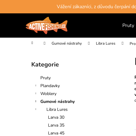
K
Přejít
Vážení zákazníci, z důvodu čerpání 
na
o
obsah
Zpět
Zpět
š
do
do
Pruty
í
obchodu
obchodu
k
Domů
Gumové nástrahy
Libra Lures
Pro
P
o
Kategorie
Přeskočit
s
kategorie
t
Pruty
r
Plandavky
a
Woblery
n
Gumové nástrahy
n
Libra Lures
í
Larva 30
p
Larva 35
a
Larva 45