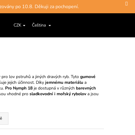
zovány po 10.8. Děkuji za pochopení.
Hledat
Nákupní
ce a šňůry
Jigové hlavičky, háčky
Krabičky, pouzdra, 
CZK
Čeština
Přihlášení
košík
y
pro lov pstruhů a jiných dravých ryb. Tyto
gumové
uje jejich účinnost. Díky
jemnému materiálu
a
ku.
Pro Nymph 18
je dostupná v různých
barevných
 jsou vhodné pro
sladkovodní i mořský rybolov
a jsou
ě