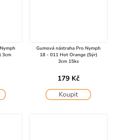
 Nymph
Gumová nástraha Pro Nymph
) 3cm
18 - 011 Hot Orange (Sýr)
3cm 15ks
179 Kč
Koupit