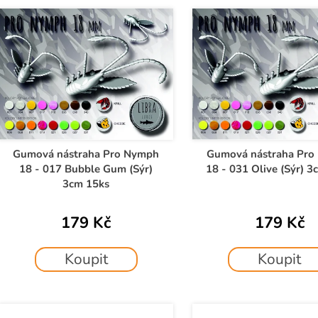
e
V
n
ý
p
p
r
s
o
p
d
r
u
o
k
d
Gumová nástraha Pro Nymph
Gumová nástraha Pro
t
18 - 017 Bubble Gum (Sýr)
18 - 031 Olive (Sýr) 3
u
ů
3cm 15ks
k
t
179 Kč
179 Kč
ů
Koupit
Koupit