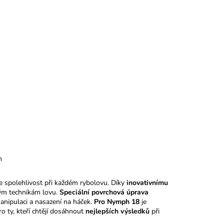
m
uje spolehlivost při každém rybolovu. Díky
inovativnímu
ým technikám lovu.
Speciální povrchová úprava
nipulaci a nasazení na háček.
Pro Nymph 18
je
o ty, kteří chtějí dosáhnout
nejlepších výsledků
při