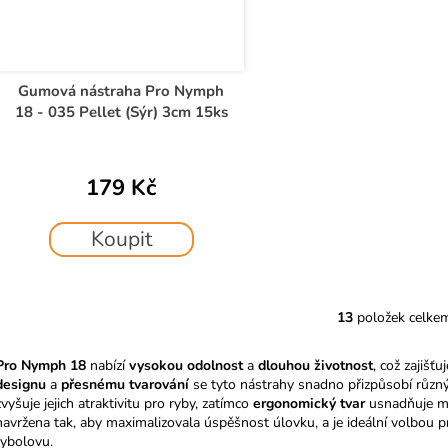
Gumová nástraha Pro Nymph
18 - 035 Pellet (Sýr) 3cm 15ks
179 Kč
Koupit
13
položek celke
O
v
Pro Nymph 18
nabízí
vysokou odolnost
a
dlouhou životnost
, což zajišť
l
designu
a
přesnému tvarování
se tyto nástrahy snadno přizpůsobí různ
á
zvyšuje jejich atraktivitu pro ryby, zatímco
ergonomický tvar
usnadňuje ma
d
navržena tak, aby maximalizovala úspěšnost úlovku, a je ideální volbou pr
a
rybolovu.