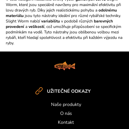
l
Worm, které jsou speciálně navrženy pro maximální efektivitu při
á
lovu dravých ryb. Díky jejich realistickému pohybu a
odolnému
d
materiálu
jsou tyto nástrahy ideální pro různé rybářské techniky.
a
Slight Worm nabízí
variabilitu
v podobě různých
barevných
c
provedení
a
velikostí
, což umožňuje přizpůsobení se specifickým
í
podmínkám na vodě. Tyto nástrahy jsou oblíbenou volbou mezi
rybáři, kteří hledají spolehlivost a efektivitu při každém výjezdu na
p
ryby.
r
v
Z
k
y
á
v
p
ý
a
p
t
i
UŽITEČNÉ ODKAZY
í
s
u
Naše produkty
O nás
Kontakt