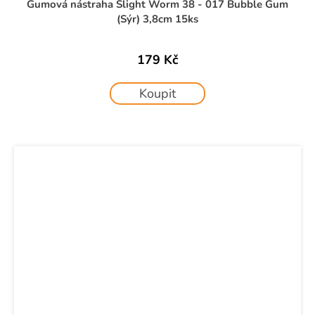
Gumová nástraha Slight Worm 38 - 017 Bubble Gum
(Sýr) 3,8cm 15ks
179 Kč
Koupit