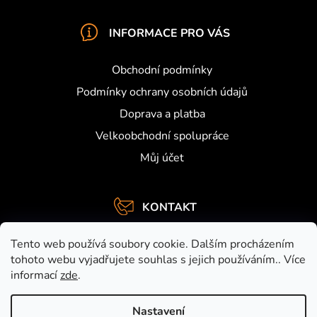
INFORMACE PRO VÁS
Obchodní podmínky
Podmínky ochrany osobních údajů
Doprava a platba
Velkoobchodní spolupráce
Můj účet
KONTAKT
info
@
activefishing.cz
Tento web používá soubory cookie. Dalším procházením
+420734459948
tohoto webu vyjadřujete souhlas s jejich používáním.. Více
informací
zde
.
https://www.facebook.com/activefishing.cz
activefishingshop
Nastavení