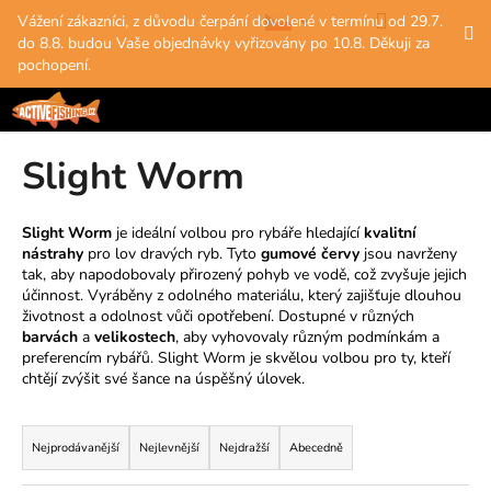
K
Přejít
Hledat
Nákup
M
Přihlášení
Vážení zákazníci, z důvodu čerpání dovolené v termínu od 29.7.
na
o
do 8.8. budou Vaše objednávky vyřizovány po 10.8. Děkuji za
obsah
Zpět
Zpět
košík
š
pochopení.
í
C
k
o
Slight Worm
p
o
t
Slight Worm
je ideální volbou pro rybáře hledající
kvalitní
nástrahy
pro lov dravých ryb. Tyto
gumové červy
jsou navrženy
ř
tak, aby napodobovaly přirozený pohyb ve vodě, což zvyšuje jejich
e
účinnost. Vyráběny z odolného materiálu, který zajišťuje dlouhou
b
životnost a odolnost vůči opotřebení. Dostupné v různých
barvách
a
velikostech
, aby vyhovovaly různým podmínkám a
u
preferencím rybářů. Slight Worm je skvělou volbou pro ty, kteří
j
chtějí zvýšit své šance na úspěšný úlovek.
e
Ř
t
a
Nejprodávanější
Nejlevnější
Nejdražší
Abecedně
e
z
n