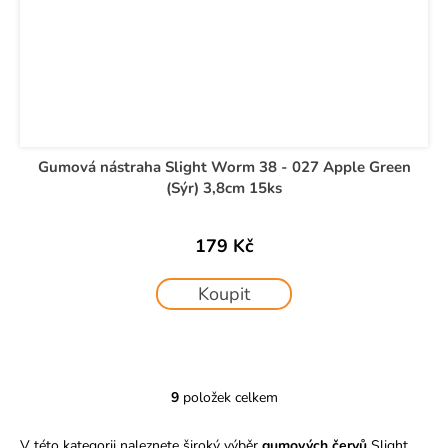
Gumová nástraha Slight Worm 38 - 027 Apple Green
(Sýr) 3,8cm 15ks
179 Kč
Koupit
9
položek celkem
O
v
V této kategorii naleznete široký výběr
gumových červů
Slight