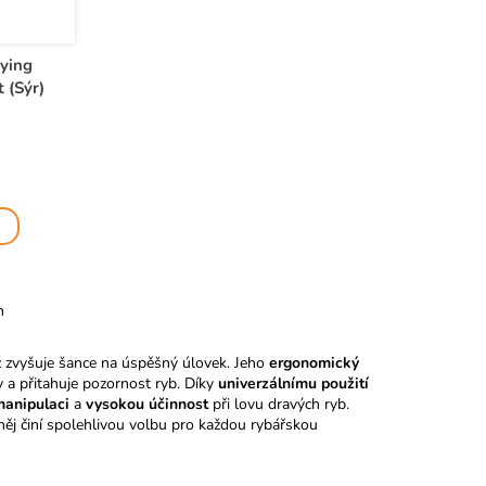
ying
 (Sýr)
m
což zvyšuje šance na úspěšný úlovek. Jeho
ergonomický
ky a přitahuje pozornost ryb. Díky
univerzálnímu použití
anipulaci
a
vysokou účinnost
při lovu dravých ryb.
ěj činí spolehlivou volbu pro každou rybářskou