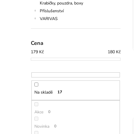
Krabičky, pouzdra, boxy
Příslušenství
VARIVAS
Cena
179
Kč
180
Kč
Na skladě
17
Akce
0
Novinka
0