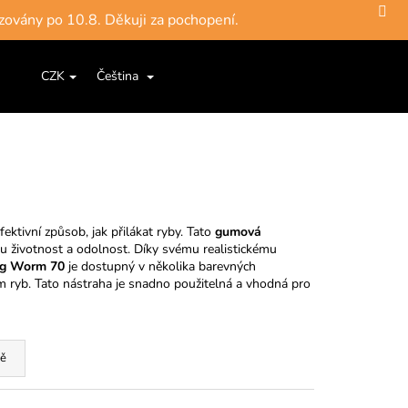
zovány po 10.8. Děkuji za pochopení.
Hledat
Nákupní
ce a šňůry
Jigové hlavičky, háčky
Krabičky, pouzdra, 
CZK
Čeština
Přihlášení
košík
fektivní způsob, jak přilákat ryby. Tato
gumová
hou životnost a odolnost. Díky svému realistickému
ng Worm 70
je dostupný v několika barevných
 ryb. Tato nástraha je snadno použitelná a vhodná pro
ě