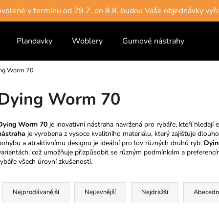
dovolené v termínu od 29.7. do 8.8. budou Vaše objednávky vyři
Plandavky
Woblery
Gumové nástrahy
Vlas
Co potřebujete najít?
ng Worm 70
HLEDAT
Dying Worm 70
Dying Worm 70
je inovativní nástraha navržená pro rybáře, kteří hledají e
Doporučujeme
nástraha
je vyrobena z vysoce kvalitního materiálu, který zajišťuje dlou
pohybu a atraktivnímu designu je ideální pro lov různých druhů ryb.
Dyi
variantách, což umožňuje přizpůsobit se různým podmínkám a preferencím
rybáře všech úrovní zkušeností.
Ř
a
Nejprodávanější
Nejlevnější
Nejdražší
Abecedn
z