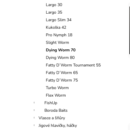
n
Largo 30
e
Largo 35
í
l
Largo Slim 34
i
Kukolka 42
Pro Nymph 18
Slight Worm
Dying Worm 70
Dying Worm 80
Fatty D´Worm Tournament 55
Fatty D´Worm 65
Fatty D´Worm 75
Turbo Worm
Flex Worm
FishUp
Boroda Baits
Vlasce a šňůry
Jigové hlavičky, háčky