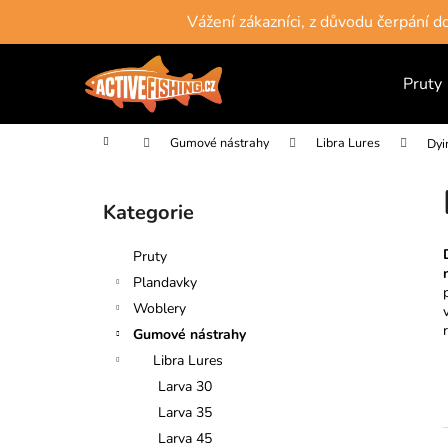
K
Přejít
Vážení zákazníci, z důvodu čerpání 
na
o
obsah
Zpět
Zpět
š
do
do
Pruty
í
obchodu
obchodu
k
Domů
Gumové nástrahy
Libra Lures
Dyi
P
o
Kategorie
Přeskočit
s
kategorie
t
Pruty
r
Plandavky
a
Woblery
n
Gumové nástrahy
n
Libra Lures
í
Larva 30
p
Larva 35
a
Larva 45