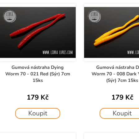
e
V
n
ý
p
p
r
s
o
p
d
r
u
o
k
d
Gumová nástraha Dying
Gumová nástraha D
t
Worm 70 - 021 Red (Sýr) 7cm
Worm 70 - 008 Dark 
u
ů
15ks
(Sýr) 7cm 15ks
k
t
179 Kč
179 Kč
ů
Koupit
Koupit