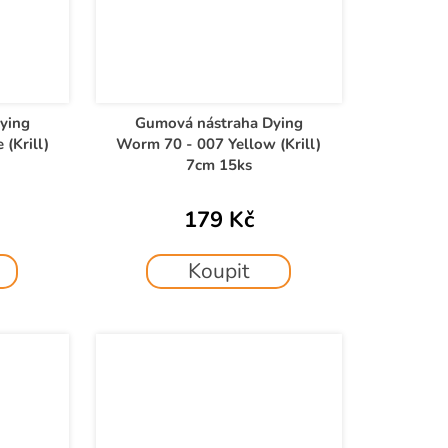
ying
Gumová nástraha Dying
(Krill)
Worm 70 - 007 Yellow (Krill)
7cm 15ks
179 Kč
Koupit