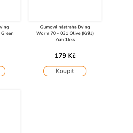
ying
Gumová nástraha Dying
 Green
Worm 70 - 031 Olive (Krill)
s
7cm 15ks
179 Kč
Koupit