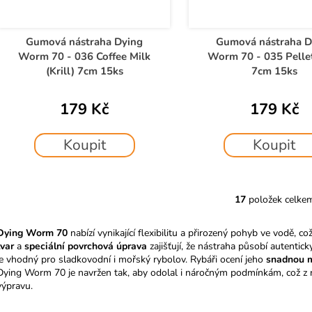
Gumová nástraha Dying
Gumová nástraha D
Worm 70 - 036 Coffee Milk
Worm 70 - 035 Pellet
(Krill) 7cm 15ks
7cm 15ks
179 Kč
179 Kč
Koupit
Koupit
17
položek celke
O
v
Dying Worm 70
nabízí vynikající flexibilitu a přirozený pohyb ve vodě, 
l
tvar
a
speciální povrchová úprava
zajišťují, že nástraha působí autentic
á
je vhodný pro sladkovodní i mořský rybolov. Rybáři ocení jeho
snadnou m
d
Dying Worm 70 je navržen tak, aby odolal i náročným podmínkám, což z n
a
výpravu.
c