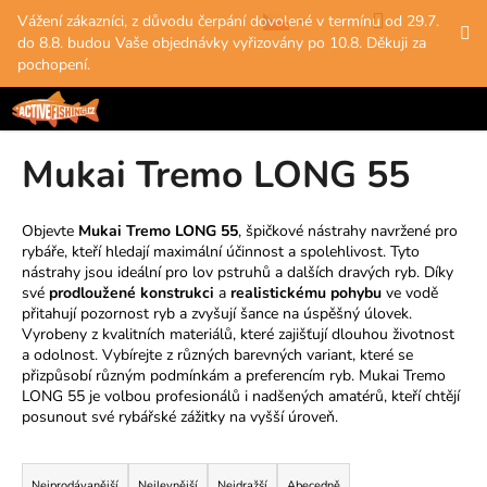
K
Přejít
Hledat
Nákup
M
Přihlášení
Vážení zákazníci, z důvodu čerpání dovolené v termínu od 29.7.
na
o
do 8.8. budou Vaše objednávky vyřizovány po 10.8. Děkuji za
obsah
Zpět
Zpět
košík
š
pochopení.
í
C
k
o
Mukai Tremo LONG 55
p
o
t
Objevte
Mukai Tremo LONG 55
, špičkové nástrahy navržené pro
rybáře, kteří hledají maximální účinnost a spolehlivost. Tyto
ř
nástrahy jsou ideální pro lov pstruhů a dalších dravých ryb. Díky
e
své
prodloužené konstrukci
a
realistickému pohybu
ve vodě
b
přitahují pozornost ryb a zvyšují šance na úspěšný úlovek.
Vyrobeny z kvalitních materiálů, které zajišťují dlouhou životnost
u
a odolnost. Vybírejte z různých barevných variant, které se
j
přizpůsobí různým podmínkám a preferencím ryb. Mukai Tremo
e
LONG 55 je volbou profesionálů i nadšených amatérů, kteří chtějí
posunout své rybářské zážitky na vyšší úroveň.
t
e
Ř
n
Nejprodávanější
Nejlevnější
Nejdražší
Abecedně