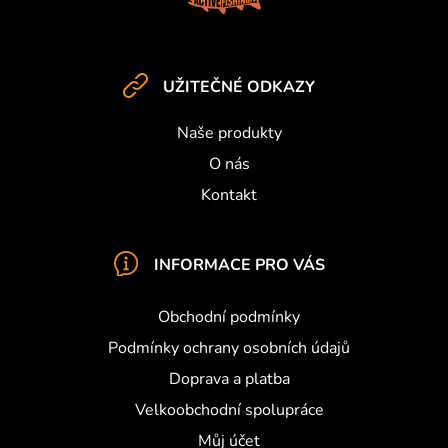
ý
p
p
a
i
t
s
UŽITEČNÉ ODKAZY
í
u
Naše produkty
O nás
Kontakt
INFORMACE PRO VÁS
Obchodní podmínky
Podmínky ochrany osobních údajů
Doprava a platba
Velkoobchodní spolupráce
Můj účet