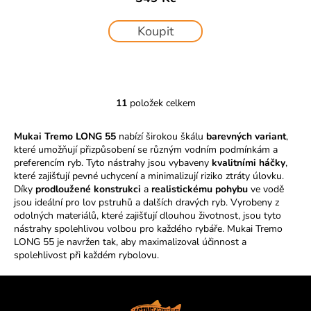
Koupit
11
položek celkem
O
v
Mukai Tremo LONG 55
nabízí širokou škálu
barevných variant
,
l
které umožňují přizpůsobení se různým vodním podmínkám a
á
preferencím ryb. Tyto nástrahy jsou vybaveny
kvalitními háčky
,
d
které zajišťují pevné uchycení a minimalizují riziko ztráty úlovku.
a
Díky
prodloužené konstrukci
a
realistickému pohybu
ve vodě
c
jsou ideální pro lov pstruhů a dalších dravých ryb. Vyrobeny z
í
odolných materiálů, které zajišťují dlouhou životnost, jsou tyto
nástrahy spolehlivou volbou pro každého rybáře. Mukai Tremo
p
LONG 55 je navržen tak, aby maximalizoval účinnost a
r
spolehlivost při každém rybolovu.
v
k
Z
y
á
v