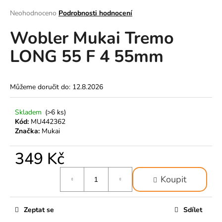
a
Průměrné
Neohodnoceno
Podrobnosti hodnocení
hodnocení
j
Wobler Mukai Tremo
produktu
í
je
t
LONG 55 F 4 55mm
0,0
z
?
5
hvězdiček.
Můžeme doručit do:
12.8.2026
Skladem
(>6 ks)
HLEDAT
Kód:
MU442362
Značka:
Mukai
349 Kč
D
o
Měrná
p
Koupit
cena:
o
r
Zeptat se
Sdílet
u