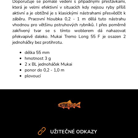
Doporučuje se pomalé vedení s případnými přestávkami,
která je velmi efektivní v situacích kdy nejsou ryby příliš
aktivní a je obtížné je s klasickými nástrahami přesvědčit k
záběru.
Pracovní hloubka 0,2 - 1 m dělá tuto nástrahu
vhodnou pro většinu pstruhových rybníků. I přes poměrně
zakřivený tvar se s tímto woblerem dá nahazovat
překvapivě daleko.
Mukai Tremo Long 55 F je osazen 2
jednoháčky bez protihrotu.
délka 55 mm
hmotnost 3 g
2 x BL jednoháček Mukai
ponor do 0,2 - 1,0 m
plovoucí
Z
á
p
a
t
UŽITEČNÉ ODKAZY
í