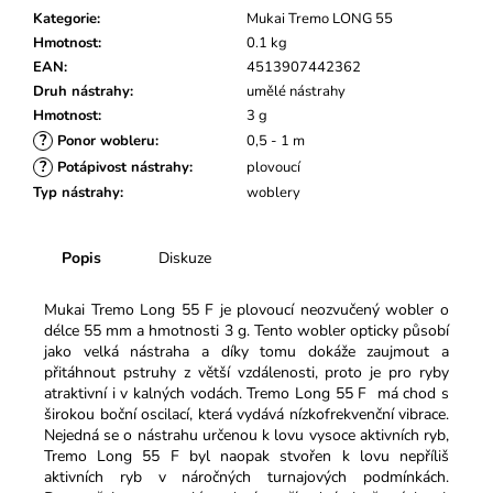
č
Kategorie
:
Mukai Tremo LONG 55
u
Hmotnost
:
0.1 kg
j
EAN
:
4513907442362
e
Druh nástrahy
:
umělé nástrahy
m
Hmotnost
:
3 g
e
?
Ponor wobleru
:
0,5 - 1 m
?
Potápivost nástrahy
:
plovoucí
Typ nástrahy
:
woblery
Popis
Diskuze
Mukai Tremo Long 55 F je plovoucí neozvučený wobler o
délce 55 mm a hmotnosti 3 g.
Tento wobler opticky působí
jako velká nástraha a díky tomu dokáže zaujmout a
přitáhnout pstruhy z větší vzdálenosti, proto je pro ryby
atraktivní i v kalných vodách. Tremo Long 55 F má chod s
širokou boční oscilací, která vydává nízkofrekvenční vibrace.
Nejedná se o nástrahu určenou k lovu vysoce aktivních ryb,
Tremo Long 55 F byl naopak stvořen k lovu nepříliš
aktivních ryb v náročných turnajových podmínkách.