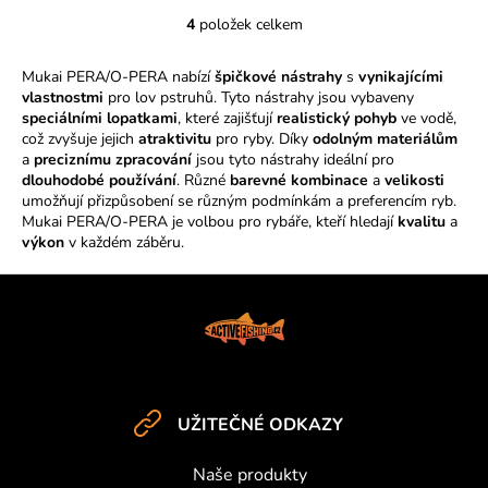
4
položek celkem
O
v
Mukai PERA/O-PERA nabízí
špičkové nástrahy
s
vynikajícími
l
vlastnostmi
pro lov pstruhů. Tyto nástrahy jsou vybaveny
á
speciálními lopatkami
, které zajišťují
realistický pohyb
ve vodě,
d
což zvyšuje jejich
atraktivitu
pro ryby. Díky
odolným materiálům
a
a
preciznímu zpracování
jsou tyto nástrahy ideální pro
c
dlouhodobé používání
. Různé
barevné kombinace
a
velikosti
í
umožňují přizpůsobení se různým podmínkám a preferencím ryb.
Mukai PERA/O-PERA je volbou pro rybáře, kteří hledají
p
kvalitu
a
výkon
v každém záběru.
r
v
Z
k
y
á
v
p
ý
a
p
t
i
UŽITEČNÉ ODKAZY
í
s
u
Naše produkty