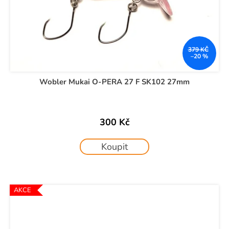
379 KČ
–20 %
Wobler Mukai O-PERA 27 F SK102 27mm
300 Kč
Koupit
AKCE