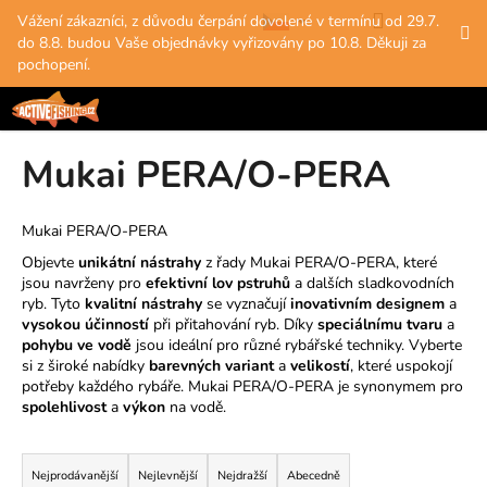
K
Přejít
Hledat
Nákup
M
Přihlášení
Vážení zákazníci, z důvodu čerpání dovolené v termínu od 29.7.
na
o
do 8.8. budou Vaše objednávky vyřizovány po 10.8. Děkuji za
obsah
Zpět
Zpět
košík
š
pochopení.
í
C
k
o
Mukai PERA/O-PERA
p
o
t
Mukai PERA/O-PERA
ř
Objevte
unikátní nástrahy
z řady Mukai PERA/O-PERA, které
e
jsou navrženy pro
efektivní lov pstruhů
a dalších sladkovodních
ryb. Tyto
kvalitní nástrahy
se vyznačují
inovativním designem
a
b
vysokou účinností
při přitahování ryb. Díky
speciálnímu tvaru
a
u
pohybu ve vodě
jsou ideální pro různé rybářské techniky. Vyberte
si z široké nabídky
barevných variant
a
velikostí
, které uspokojí
j
potřeby každého rybáře. Mukai PERA/O-PERA je synonymem pro
e
spolehlivost
a
výkon
na vodě.
t
Ř
e
a
Nejprodávanější
Nejlevnější
Nejdražší
Abecedně
n