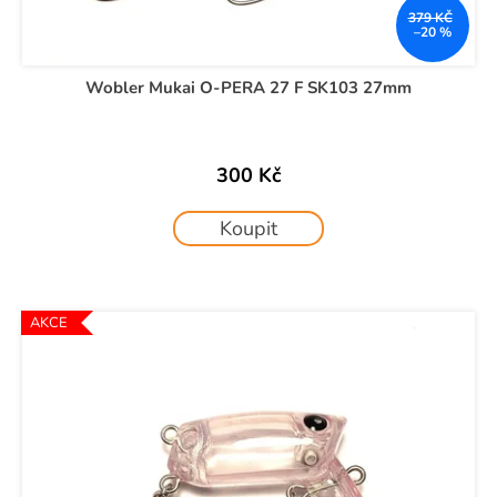
379 KČ
–20 %
Wobler Mukai O-PERA 27 F SK103 27mm
300 Kč
Koupit
AKCE