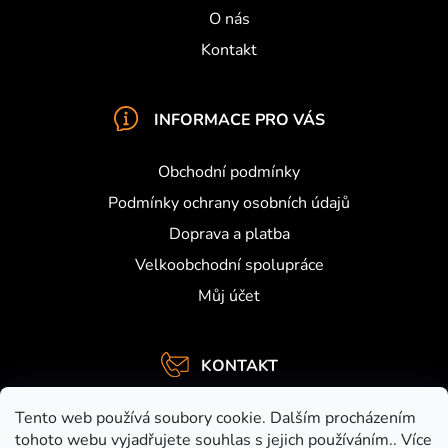
O nás
Kontakt
INFORMACE PRO VÁS
Obchodní podmínky
Podmínky ochrany osobních údajů
Doprava a platba
Velkoobchodní spolupráce
Můj účet
KONTAKT
info
@
activefishing.cz
Tento web používá soubory cookie. Dalším procházením
+420734459948
tohoto webu vyjadřujete souhlas s jejich používáním.. Více