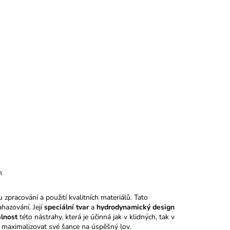
m
 zpracování a použití kvalitních materiálů. Tato
hazování. Její
speciální tvar
a
hydrodynamický design
álnost
této nástrahy, která je účinná jak v klidných, tak v
jí maximalizovat své šance na úspěšný lov.