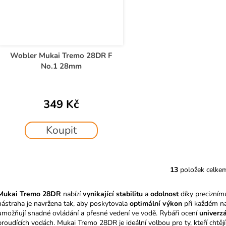
Wobler Mukai Tremo 28DR F
No.1 28mm
349 Kč
Koupit
13
položek celke
O
v
Mukai Tremo 28DR
nabízí
vynikající stabilitu
a
odolnost
díky preciznímu
l
nástraha je navržena tak, aby poskytovala
optimální výkon
při každém na
á
umožňují snadné ovládání a přesné vedení ve vodě. Rybáři ocení
univerz
d
proudících vodách. Mukai Tremo 28DR je ideální volbou pro ty, kteří chtě