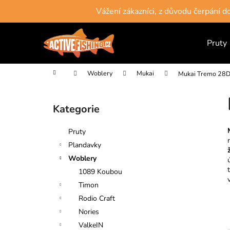
K
Přejít
Vážení zákazníci, z důvodu čerpání 
na
o
obsah
Zpět
Zpět
š
do
do
Pruty
í
obchodu
obchodu
k
Domů
Woblery
Mukai
Mukai Tremo 28
P
o
Kategorie
Přeskočit
s
kategorie
t
Pruty
r
Plandavky
a
Woblery
n
1089 Koubou
n
Timon
í
Rodio Craft
p
Nories
a
ValkeIN