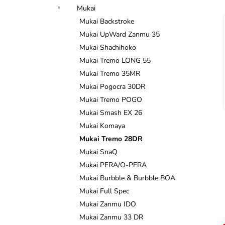
n
Mukai
e
Mukai Backstroke
l
í
Mukai UpWard Zanmu 35
Mukai Shachihoko
i
Mukai Tremo LONG 55
Mukai Tremo 35MR
Mukai Pogocra 30DR
Mukai Tremo POGO
Mukai Smash EX 26
Mukai Komaya
Mukai Tremo 28DR
Mukai SnaQ
Mukai PERA/O-PERA
Mukai Burbble & Burbble BOA
Mukai Full Spec
Mukai Zanmu IDO
Mukai Zanmu 33 DR