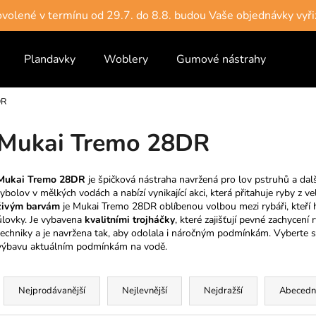
dovolené v termínu od 29.7. do 8.8. budou Vaše objednávky vyři
Plandavky
Woblery
Gumové nástrahy
Vlas
Co potřebujete najít?
DR
HLEDAT
Mukai Tremo 28DR
Mukai Tremo 28DR
je špičková nástraha navržená pro lov pstruhů a dal
Doporučujeme
rybolov v mělkých vodách a nabízí vynikající akci, která přitahuje ryby z 
živým barvám
je Mukai Tremo 28DR oblíbenou volbou mezi rybáři, kteří hle
úlovky. Je vybavena
kvalitními trojháčky
, které zajišťují pevné zachycen
techniky a je navržena tak, aby odolala i náročným podmínkám. Vyberte si
výbavu aktuálním podmínkám na vodě.
Ř
a
Nejprodávanější
Nejlevnější
Nejdražší
Abecedn
z