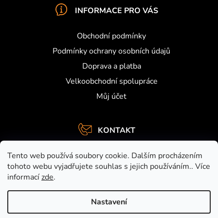
INFORMACE PRO VÁS
Obchodní podmínky
Podmínky ochrany osobních údajů
Doprava a platba
Velkoobchodní spolupráce
Můj účet
KONTAKT
info
@
activefishing.cz
Tento web používá soubory cookie. Dalším procházením
+420734459948
tohoto webu vyjadřujete souhlas s jejich používáním.. Více
informací
zde
.
https://www.facebook.com/activefishing.cz
activefishingshop
Nastavení