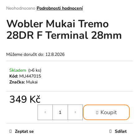
a
Průměrné
Neohodnoceno
Podrobnosti hodnocení
hodnocení
j
Wobler Mukai Tremo
produktu
í
je
t
28DR F Terminal 28mm
0,0
z
?
5
hvězdiček.
Můžeme doručit do:
12.8.2026
Skladem
(>6 ks)
HLEDAT
Kód:
MU447015
Značka:
Mukai
349 Kč
D
o
Měrná
p
Koupit
cena:
o
r
Zeptat se
Sdílet
u