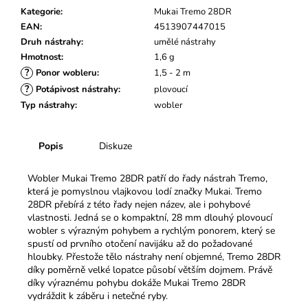
č
Kategorie
:
Mukai Tremo 28DR
u
EAN
:
4513907447015
j
Druh nástrahy
:
umělé nástrahy
e
Hmotnost
:
1,6 g
m
?
Ponor wobleru
:
1,5 - 2 m
e
?
Potápivost nástrahy
:
plovoucí
Typ nástrahy
:
wobler
Popis
Diskuze
Wobler Mukai Tremo 28DR patří do řady nástrah Tremo,
která je pomyslnou vlajkovou lodí značky Mukai. Tremo
28DR přebírá z této řady nejen název, ale i pohybové
vlastnosti.
Jedná se o kompaktní, 28 mm dlouhý plovoucí
wobler s výrazným pohybem a rychlým ponorem, který se
spustí od prvního otočení navijáku až do požadované
hloubky.
Přestože tělo nástrahy není objemné, Tremo 28DR
díky poměrně velké lopatce působí větším dojmem. Právě
díky výraznému pohybu dokáže Mukai Tremo 28DR
vydráždit k záběru i netečné ryby.