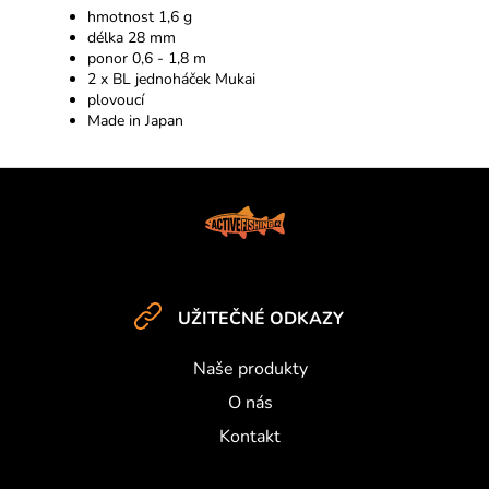
hmotnost 1,6 g
délka 28 mm
ponor 0,6 - 1,8 m
2 x BL jednoháček Mukai
plovoucí
Made in Japan
Z
á
p
a
t
UŽITEČNÉ ODKAZY
í
Naše produkty
O nás
Kontakt