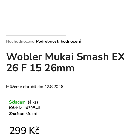
a
j
í
t
?
Průměrné
Neohodnoceno
Podrobnosti hodnocení
hodnocení
Wobler Mukai Smash EX
produktu
je
26 F 15 26mm
0,0
z
HLEDAT
5
hvězdiček.
Můžeme doručit do:
12.8.2026
D
Skladem
(4 ks)
o
Kód:
MU439546
p
Značka:
Mukai
o
r
299 Kč
u