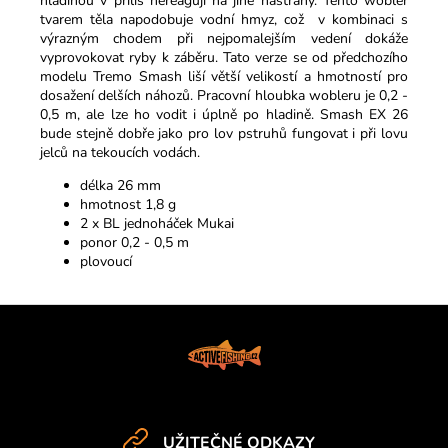
hladinou v přiliš nereagují na jiné nástrahy. Tento wobler
tvarem těla napodobuje vodní hmyz, což v kombinaci s
výrazným chodem při nejpomalejším vedení dokáže
vyprovokovat ryby k záběru. Tato verze se od předchozího
modelu Tremo Smash liší větší velikostí a hmotností pro
dosažení delších náhozů.
Pracovní hloubka wobleru je 0,2 -
0,5 m, ale lze ho vodit i úplně po hladině. Smash EX 26
bude stejně dobře jako pro lov pstruhů fungovat i při lovu
jelců na tekoucích vodách.
délka 26 mm
hmotnost 1,8 g
2 x BL jednoháček Mukai
ponor 0,2 - 0,5 m
plovoucí
Z
á
p
a
t
UŽITEČNÉ ODKAZY