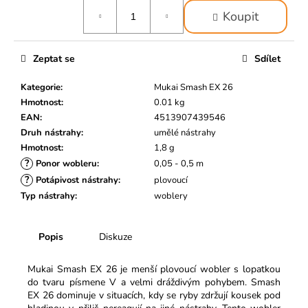
č
Měrná
u
Koupit
cena:
j
e
Zeptat se
Sdílet
m
e
Kategorie
:
Mukai Smash EX 26
Hmotnost
:
0.01 kg
EAN
:
4513907439546
Druh nástrahy
:
umělé nástrahy
Hmotnost
:
1,8 g
?
Ponor wobleru
:
0,05 - 0,5 m
?
Potápivost nástrahy
:
plovoucí
Typ nástrahy
:
woblery
Popis
Diskuze
Mukai Smash EX 26 je menší plovoucí wobler s lopatkou
do tvaru písmene V a velmi dráždivým pohybem. Smash
EX 26 dominuje v situacích, kdy se ryby zdržují kousek pod