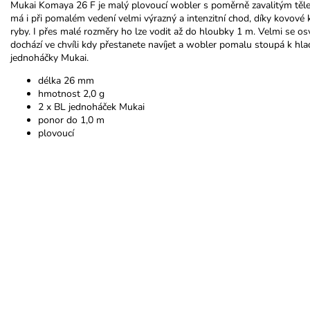
Mukai Komaya 26 F je malý plovoucí wobler s poměrně zavalitým těle
má i při pomalém vedení velmi výrazný a intenzitní chod, díky kovové kul
ryby. I přes malé rozměry ho lze vodit až do hloubky 1 m. Velmi se os
dochází ve chvíli kdy přestanete navíjet a wobler pomalu stoupá k hl
jednoháčky Mukai.
délka 26 mm
hmotnost 2,0 g
2 x BL jednoháček Mukai
ponor do 1,0 m
plovoucí