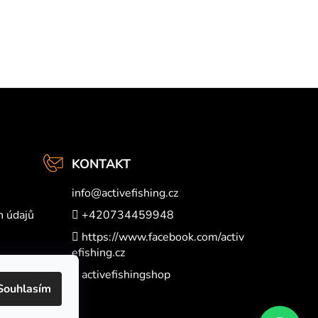
KONTAKT
info
@
activefishing.cz
h údajů
+420734459948
https://www.facebook.com/activ
efishing.cz
activefishingshop
Souhlasím