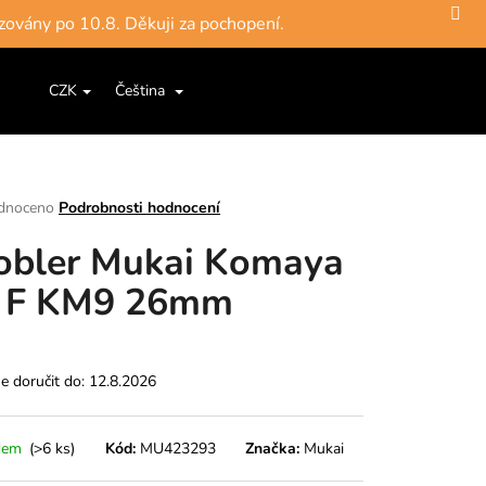
zovány po 10.8. Děkuji za pochopení.
Hledat
Nákupní
ce a šňůry
Jigové hlavičky, háčky
Krabičky, pouzdra, 
CZK
Čeština
Přihlášení
košík
rné
dnoceno
Podrobnosti hodnocení
ení
bler Mukai Komaya
tu
 F KM9 26mm
ek.
 doručit do:
12.8.2026
dem
(>6 ks)
Kód:
MU423293
Značka:
Mukai