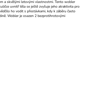
m a skvělými letovými vlastnostmi. Tento wobler
ičce uvnitř těla se ještě zvyšuje jeho atraktivita pro
vědčilo ho vodit s přestávkami, kdy k záběru často
adině. Wobler je osazen 2 bezprotihrotovými