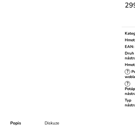
29
Měrn
cena:
Kateg
Hmot
EAN
:
Druh
nástr
Hmot
?
Po
wobl
?
Potáp
nástr
Typ
nástr
Popis
Diskuze