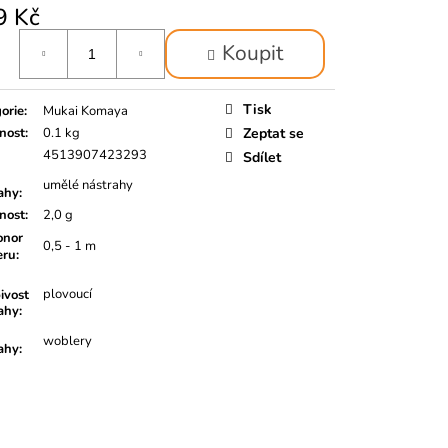
9 Kč
á
Koupit
Tisk
orie
:
Mukai Komaya
nost
:
0.1 kg
Zeptat se
4513907423293
Sdílet
umělé nástrahy
ahy
:
nost
:
2,0 g
nor
0,5 - 1 m
eru
:
plovoucí
ivost
ahy
:
woblery
ahy
: