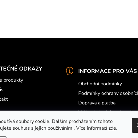
ITEČNÉ ODKAZY
INFORMACE PRO VÁS
e produkty
Obchodní podmínky
ás
Podmínky ochrany osobníc
takt
Doprava a platba
Velkoobchodní spolupráce
oužívá soubory cookie. Dalším procházením tohoto
Můj účet
jete souhlas s jejich používáním.. Více informací
zde
.