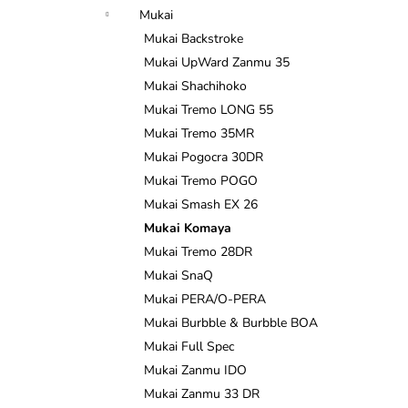
n
Mukai
e
Mukai Backstroke
l
Mukai UpWard Zanmu 35
Mukai Shachihoko
Mukai Tremo LONG 55
Mukai Tremo 35MR
Mukai Pogocra 30DR
Mukai Tremo POGO
Mukai Smash EX 26
Mukai Komaya
Mukai Tremo 28DR
Mukai SnaQ
Mukai PERA/O-PERA
Mukai Burbble & Burbble BOA
Mukai Full Spec
Mukai Zanmu IDO
Mukai Zanmu 33 DR