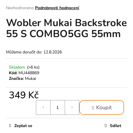
a
Průměrné
Neohodnoceno
Podrobnosti hodnocení
hodnocení
j
Wobler Mukai Backstroke
produktu
í
je
t
55 S COMBO5GG 55mm
0,0
z
?
5
hvězdiček.
Můžeme doručit do:
12.8.2026
Skladem
(>6 ks)
HLEDAT
Kód:
MU448869
Značka:
Mukai
349 Kč
D
o
Měrná
p
Koupit
cena:
o
r
Zeptat se
Sdílet
u