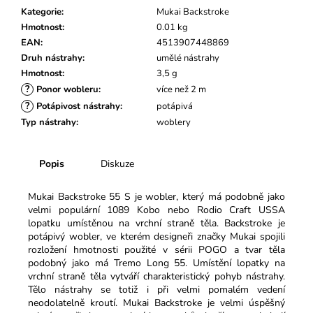
č
Kategorie
:
Mukai Backstroke
u
Hmotnost
:
0.01 kg
j
EAN
:
4513907448869
e
Druh nástrahy
:
umělé nástrahy
m
Hmotnost
:
3,5 g
e
?
Ponor wobleru
:
více než 2 m
?
Potápivost nástrahy
:
potápivá
Typ nástrahy
:
woblery
Popis
Diskuze
Mukai Backstroke 55 S je wobler, který má podobně jako
velmi populární 1089 Kobo nebo Rodio Craft USSA
lopatku umístěnou na vrchní straně těla. Backstroke je
potápivý wobler, ve kterém designeři značky Mukai spojili
rozložení hmotnosti použité v sérii POGO a tvar těla
podobný jako má Tremo Long 55. Umístění lopatky na
vrchní straně těla vytváří charakteristický pohyb nástrahy.
Tělo nástrahy se totiž i při velmi pomalém vedení
neodolatelně kroutí.
Mukai Backstroke je velmi úspěšný