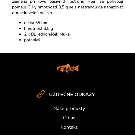
zejména při lovu pasivních pstruhů, kteří se pohybují
pomalu.
Díky hmotnosti 3,5 g se s nástrahou dá nahazovat
opravdu velmi daleko.
délka 55 mm
hmotnost 3,5 g
2 x BL jednoháček Mukai
potápivý
Z
á
p
a
t
UŽITEČNÉ ODKAZY
í
Naše produkty
O nás
Kontakt