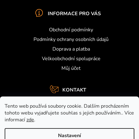
INFORMACE PRO VÁS
Obchodní podmínky
Podmínky ochrany osobních údajů
Doprava a platba
Velkoobchodní spolupráce
Můj účet
KONTAKT
info
@
activefishing.cz
Tento web používá soubory cookie. Dalším procházením
+420734459948
tohoto webu vyjadřujete souhlas s jejich používáním.. Více
informací
zde
.
https://www.facebook.com/activefishing.cz
activefishingshop
Nastavení