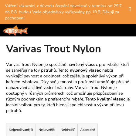
K
Přejít
Hledat
Nákup
M
Přihlášení
Vážení zákazníci, z důvodu čerpání dovolené v termínu od 29.7.
na
o
do 8.8. budou Vaše objednávky vyřizovány po 10.8. Děkuji za
obsah
Zpět
Zpět
košík
š
pochopení.
í
C
k
o
Varivas Trout Nylon
p
o
t
Varivas Trout Nylon je speciálně navržený
vlasec
pro rybáře, kteří
se zaměřují na lov pstruhů. Tento
nylonový vlasec
nabízí
ř
vynikající pevnost a odolnost, což zajišťuje spolehlivý výkon při
e
každém rybolovu. Díky své jemnosti a pružnosti umožňuje přesné
b
nahazování a citlivé vedení nástrahy. Varivas Trout Nylon je
dostupný v různých průměrech, což umožňuje přizpůsobení se
u
různým podmínkám a preferencím rybáře. Tento
kvalitní vlasec
je
j
ideální volbou pro ty, kteří hledají spolehlivost a výkon při lovu
e
pstruhů.
t
Ř
e
a
Nejprodávanější
Nejlevnější
Nejdražší
Abecedně
n