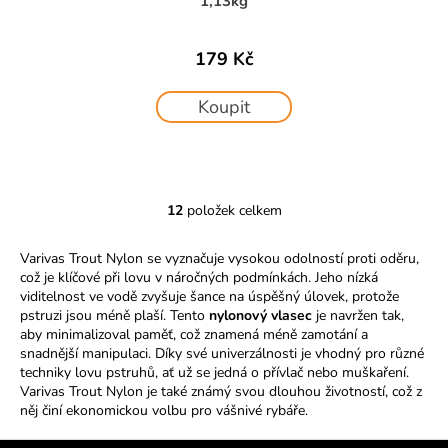
1,13kg
179 Kč
Koupit
12
položek celkem
O
v
Varivas Trout Nylon se vyznačuje vysokou odolností proti oděru,
l
což je klíčové při lovu v náročných podmínkách. Jeho nízká
á
viditelnost ve vodě zvyšuje šance na úspěšný úlovek, protože
d
pstruzi jsou méně plaší. Tento
nylonový vlasec
je navržen tak,
a
aby minimalizoval paměť, což znamená méně zamotání a
c
snadnější manipulaci. Díky své univerzálnosti je vhodný pro různé
í
techniky lovu pstruhů, ať už se jedná o přívlač nebo muškaření.
Varivas Trout Nylon je také známý svou dlouhou životností, což z
p
něj činí ekonomickou volbu pro vášnivé rybáře.
r
v