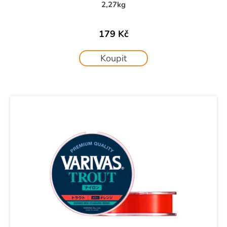
č
2,27kg
u
j
e
179 Kč
m
e
Koupit