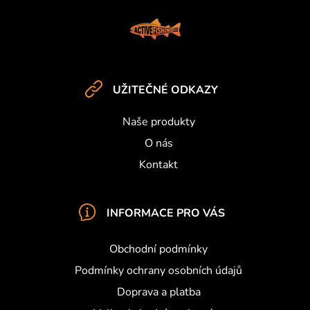
Z
k
y
á
v
p
ý
a
p
t
i
UŽITEČNÉ ODKAZY
í
s
u
Naše produkty
O nás
Kontakt
INFORMACE PRO VÁS
Obchodní podmínky
Podmínky ochrany osobních údajů
Doprava a platba