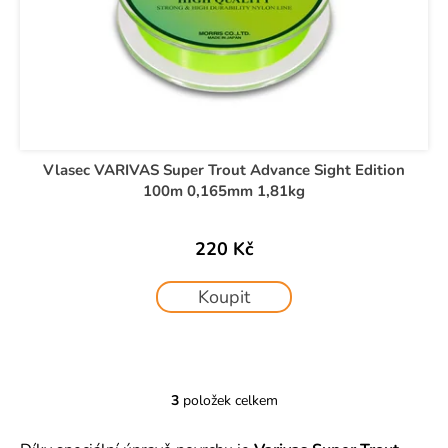
Vlasec VARIVAS Super Trout Advance Sight Edition
100m 0,165mm 1,81kg
220 Kč
Koupit
3
položek celkem
O
v