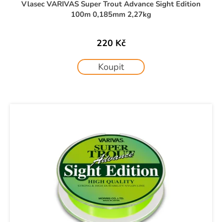
č
ů
Vlasec VARIVAS Super Trout Advance Sight Edition
u
100m 0,185mm 2,27kg
j
e
220 Kč
m
e
Koupit