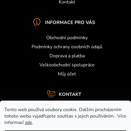
Kontakt
INFORMACE PRO VÁS
Obchodní podmínky
Podmínky ochrany osobních údajů
Doprava a platba
Velkoobchodní spolupráce
Můj účet
KONTAKT
info
@
activefishing.cz
Tento web používá soubory cookie. Dalším procházením
+420734459948
tohoto webu vyjadřujete souhlas s jejich používáním.. Více
informací
zde
.
https://www.facebook.com/activefishing.cz