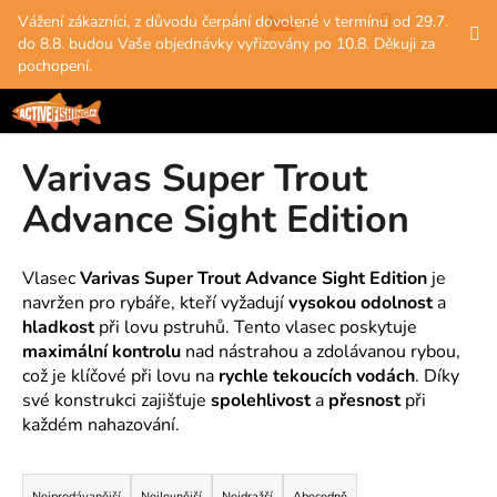
K
Přejít
Hledat
Nákup
M
Přihlášení
Vážení zákazníci, z důvodu čerpání dovolené v termínu od 29.7.
na
o
do 8.8. budou Vaše objednávky vyřizovány po 10.8. Děkuji za
obsah
Zpět
Zpět
košík
š
pochopení.
í
C
k
o
Varivas Super Trout
p
o
Advance Sight Edition
t
ř
Vlasec
Varivas Super Trout Advance Sight Edition
je
e
navržen pro rybáře, kteří vyžadují
vysokou odolnost
a
b
hladkost
při lovu pstruhů. Tento vlasec poskytuje
u
maximální kontrolu
nad nástrahou a zdolávanou rybou,
což je klíčové při lovu na
rychle tekoucích vodách
. Díky
j
své konstrukci zajišťuje
spolehlivost
a
přesnost
při
e
každém nahazování.
t
e
Ř
n
Nejprodávanější
Nejlevnější
Nejdražší
Abecedně