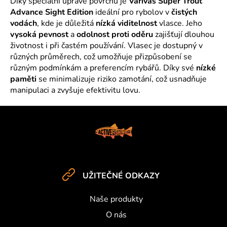
Díky speciální úpravě povrchu je
Varivas Super Trout
l
Advance Sight Edition
ideální pro rybolov v
čistých
á
vodách
, kde je důležitá
nízká viditelnost
vlasce. Jeho
d
vysoká pevnost
a
odolnost proti oděru
zajišťují dlouhou
a
životnost i při častém používání. Vlasec je dostupný v
c
různých průměrech, což umožňuje přizpůsobení se
í
různým podmínkám a preferencím rybářů. Díky své
nízké
p
paměti
se minimalizuje riziko zamotání, což usnadňuje
r
manipulaci a zvyšuje efektivitu lovu.
v
k
y
Z
v
á
ý
p
p
a
i
t
s
UŽITEČNÉ ODKAZY
u
í
Naše produkty
O nás