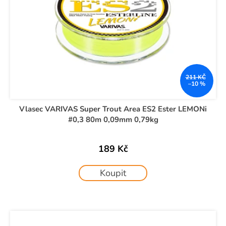
211 KČ
–10 %
Vlasec VARIVAS Super Trout Area ES2 Ester LEMONi
#0,3 80m 0,09mm 0,79kg
189 Kč
Koupit