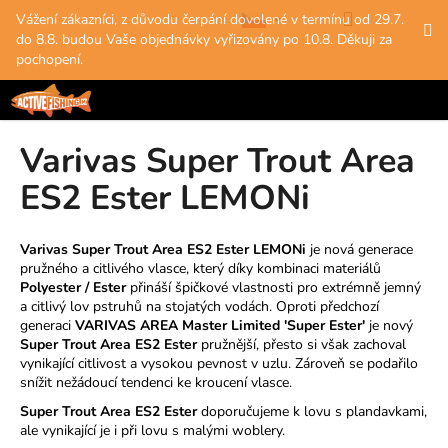
K
Přejít
Hledat
Nákup
M
Přihlášení
Vážení zákazníci, z důvodu čerpání dovolené v termínu od 29.7.
na
o
do 8.8. budou Vaše objednávky vyřizovány po 10.8. Děkuji za
obsah
Zpět
Zpět
košík
š
pochopení.
í
C
k
o
Varivas Super Trout Area
p
o
ES2 Ester LEMONi
t
ř
Varivas Super Trout Area ES2 Ester LEMONi
je nová generace
e
pružného a citlivého vlasce, který díky kombinaci materiálů
b
Polyester / Ester
přináší špičkové vlastnosti pro extrémně jemný
a citlivý lov pstruhů na stojatých vodách. Oproti předchozí
u
generaci
VARIVAS AREA Master Limited 'Super Ester'
je nový
j
Super Trout Area ES2 Ester
pružnější, přesto si však zachoval
vynikající citlivost a vysokou pevnost v uzlu. Zároveň se podařilo
e
snížit nežádoucí tendenci ke kroucení vlasce.
t
Super Trout Area ES2 Ester
doporučujeme k lovu s plandavkami,
e
ale vynikající je i při lovu s malými woblery.
n