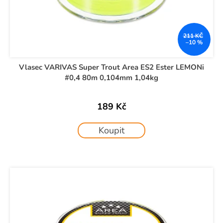
211 KČ
–10 %
Vlasec VARIVAS Super Trout Area ES2 Ester LEMONi
#0,4 80m 0,104mm 1,04kg
189 Kč
Koupit