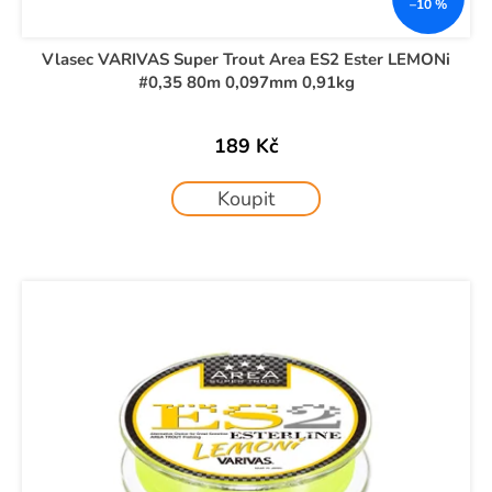
č
–10 %
t
u
j
ů
Vlasec VARIVAS Super Trout Area ES2 Ester LEMONi
e
#0,35 80m 0,097mm 0,91kg
m
e
189 Kč
Koupit