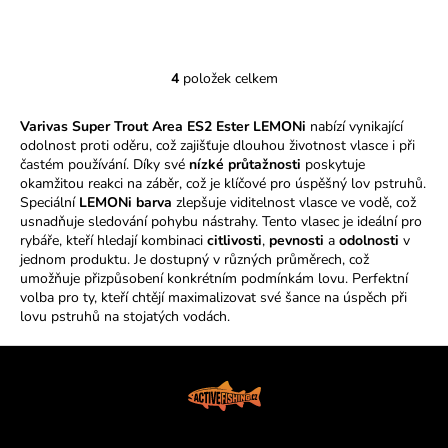
4
položek celkem
O
v
Varivas Super Trout Area ES2 Ester LEMONi
nabízí vynikající
l
odolnost proti oděru, což zajišťuje dlouhou životnost vlasce i při
á
častém používání. Díky své
nízké průtažnosti
poskytuje
d
okamžitou reakci na záběr, což je klíčové pro úspěšný lov pstruhů.
a
Speciální
LEMONi barva
zlepšuje viditelnost vlasce ve vodě, což
c
usnadňuje sledování pohybu nástrahy. Tento vlasec je ideální pro
í
rybáře, kteří hledají kombinaci
citlivosti
,
pevnosti
a
odolnosti
v
jednom produktu. Je dostupný v různých průměrech, což
p
umožňuje přizpůsobení konkrétním podmínkám lovu. Perfektní
r
volba pro ty, kteří chtějí maximalizovat své šance na úspěch při
v
lovu pstruhů na stojatých vodách.
k
y
Z
v
á
ý
p
p
i
a