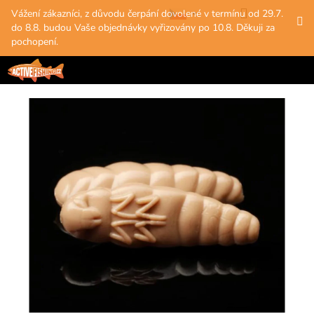
K
Přejít
Hledat
Nákup
M
Přihlášení
Vážení zákazníci, z důvodu čerpání dovolené v termínu od 29.7.
na
o
do 8.8. budou Vaše objednávky vyřizovány po 10.8. Děkuji za
obsah
Zpět
Zpět
košík
š
pochopení.
í
C
k
o
p
o
t
ř
e
b
u
j
e
t
e
n