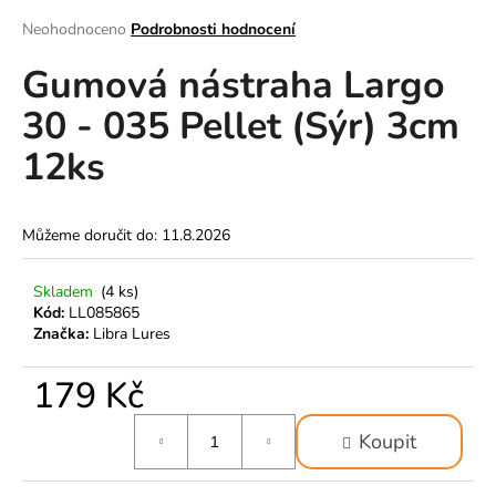
a
Průměrné
Neohodnoceno
Podrobnosti hodnocení
hodnocení
j
Gumová nástraha Largo
produktu
í
je
t
30 - 035 Pellet (Sýr) 3cm
0,0
z
?
12ks
5
hvězdiček.
Můžeme doručit do:
11.8.2026
HLEDAT
Skladem
(4 ks)
Kód:
LL085865
Značka:
Libra Lures
D
o
179 Kč
p
o
Měrná
Koupit
cena:
r
u