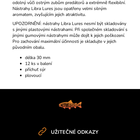
odolný vůči ostrým zubům predátorů a extrémně flexibilní.
Nástrahy Libra Lures jsou opatřeny velmi silným
aromatem, zvyšujícím jejich atraktivitu.
UPOZORNĚNÍ: nástrahy Libra Lures nesmí být skladovány
s jinými plastovými nástrahami. Při společném skladování s
jinými gumovými nástrahymi může dojít k jejich poškození.
Pro zachování maximální účinnosti je skladujte v jejich
původním obalu.
délka 30 mm
12 ks v balení
příchuť sýr
plovoucí
Z
á
p
a
t
UŽITEČNÉ ODKAZY
í