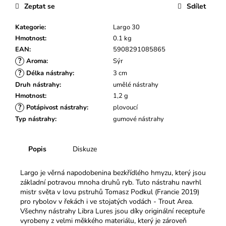
č
Zeptat se
Sdílet
u
j
Kategorie
:
Largo 30
e
Hmotnost
:
0.1 kg
m
EAN
:
5908291085865
e
?
Aroma
:
Sýr
?
Délka nástrahy
:
3 cm
Druh nástrahy
:
umělé nástrahy
Hmotnost
:
1,2 g
?
Potápivost nástrahy
:
plovoucí
Typ nástrahy
:
gumové nástrahy
Popis
Diskuze
Largo je věrná napodobenina bezkřídlého hmyzu, který jsou
základní potravou mnoha druhů ryb. Tuto nástrahu navrhl
mistr světa v lovu pstruhů Tomasz Podkul (Francie 2019)
pro rybolov v řekách i ve stojatých vodách - Trout Area.
Všechny nástrahy Libra Lures jsou díky originální receptuře
vyrobeny z velmi měkkého materiálu, který je zároveň