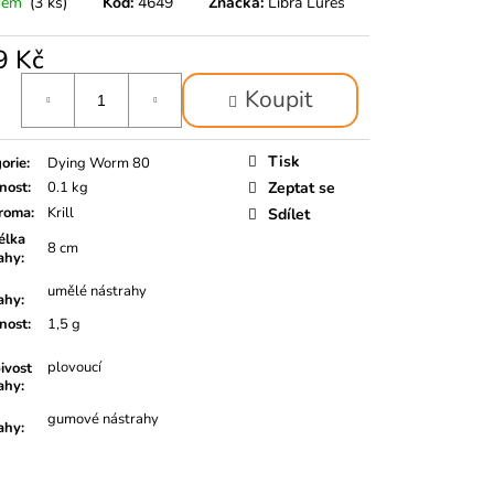
dem
(3 ks)
Kód:
4649
Značka:
Libra Lures
9 Kč
á
Koupit
Tisk
orie
:
Dying Worm 80
nost
:
0.1 kg
Zeptat se
roma
:
Krill
Sdílet
lka
8 cm
ahy
:
umělé nástrahy
ahy
:
nost
:
1,5 g
plovoucí
ivost
ahy
:
gumové nástrahy
ahy
: