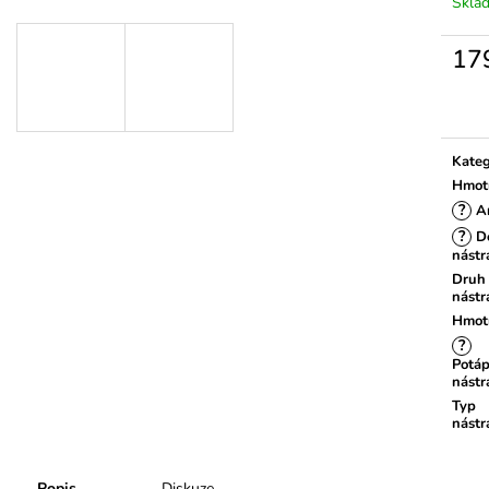
Skla
17
Měrn
cena:
Kateg
Hmot
?
A
?
Dé
nástr
Druh
nástr
Hmot
?
Potáp
nástr
Typ
nástr
Popis
Diskuze