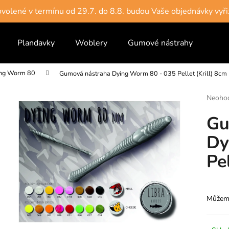
dovolené v termínu od 29.7. do 8.8. budou Vaše objednávky vyři
Plandavky
Woblery
Gumové nástrahy
Vlas
Co potřebujete najít?
ng Worm 80
Gumová nástraha Dying Worm 80 - 035 Pellet (Krill) 8cm
HLEDAT
Průmě
Neoho
hodnoc
Gu
produk
je
Dy
0,0
Doporučujeme
z
Pe
5
hvězdič
Můžeme