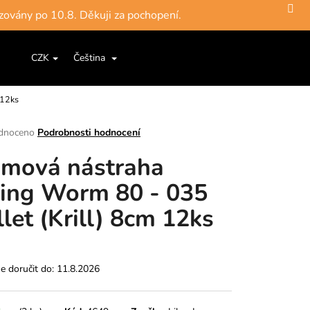
zovány po 10.8. Děkuji za pochopení.
Hledat
Nákupní
ce a šňůry
Jigové hlavičky, háčky
Krabičky, pouzdra, 
CZK
Čeština
Přihlášení
košík
 12ks
rné
dnoceno
Podrobnosti hodnocení
ení
mová nástraha
tu
ing Worm 80 - 035
llet (Krill) 8cm 12ks
ek.
 doručit do:
11.8.2026