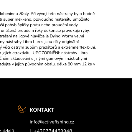
obeninou žížaly. Při vývoji této nástrahy bylo hodně
žití super měkkého, plovoucího materiálu umožnilo
enší pohyb špičky prutu nebo proudění vody
ha unášená proudem řeky dokonale provokuje ryby,
stražení na jigové hlavičce je Dying Worm velmi
 nástrahy Libra Lures jsou díky originální
ý vůči ostrým zubům predátorů a extrémně flexibilní.
 jejich atraktivitu. UPOZORNĚNÍ: nástrahy Libra
lečném skladování s jinými gumovými nástrahymi
kladujte v jejich původním obalu. délka 80 mm 12 ks v
KONTAKT
info
@
activefishing.cz
h údajů
+420734459948