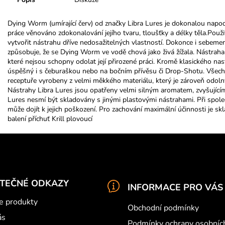
Dying Worm (umírající červ) od značky Libra Lures je dokonalou napod
práce věnováno zdokonalování jejího tvaru, tloušťky a délky těla.Pou
vytvořit nástrahu dříve nedosažitelných vlastností. Dokonce i sebem
způsobuje, že se Dying Worm ve vodě chová jako živá žížala. Nástra
které nejsou schopny odolat její přirozené práci. Kromě klasického na
úspěšný i s čeburaškou nebo na bočním přívěsu či Drop-Shotu. Všechny
receptuře vyrobeny z velmi měkkého materiálu, který je zároveň odoln
Nástrahy Libra Lures jsou opatřeny velmi silným aromatem, zvyšujícím
Lures nesmí být skladovány s jinými plastovými nástrahami. Při spo
může dojít k jejich poškození. Pro zachování maximální účinnosti je s
balení příchuť Krill plovoucí
ITEČNÉ ODKAZY
INFORMACE PRO VÁS
e produkty
Obchodní podmínky
ás
Podmínky ochrany osobníc