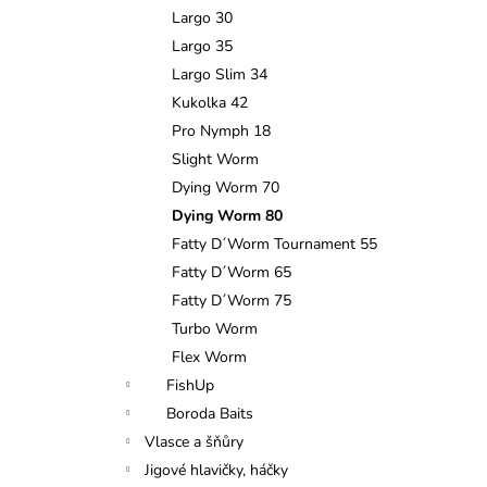
n
Largo 30
e
Largo 35
l
Largo Slim 34
Kukolka 42
Pro Nymph 18
Slight Worm
Dying Worm 70
Dying Worm 80
Fatty D´Worm Tournament 55
Fatty D´Worm 65
Fatty D´Worm 75
Turbo Worm
Flex Worm
FishUp
Boroda Baits
Vlasce a šňůry
Jigové hlavičky, háčky