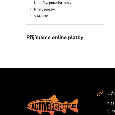
Krabičky, pouzdra, boxy
Příslušenství
VARIVAS
Přijímáme online platby
Z
á
UŽ
p
Naš
a
O n
t