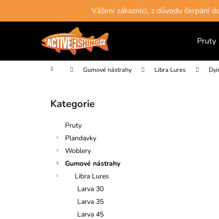
K
Přejít
Vážení zákazníci, z důvodu čerpání 
na
o
obsah
Zpět
Zpět
š
do
do
Pruty
í
obchodu
obchodu
k
Domů
Gumové nástrahy
Libra Lures
Dyi
P
o
Kategorie
Přeskočit
s
kategorie
t
Pruty
r
Plandavky
a
Woblery
n
Gumové nástrahy
n
Libra Lures
í
Larva 30
p
Larva 35
a
Larva 45