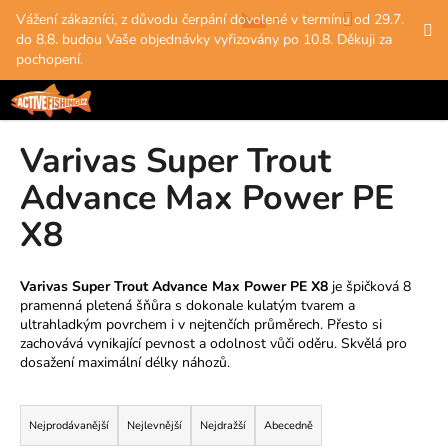
K
Přejít
Hledat
Nákup
M
Přihlášení
Vážení zákazníci, z důvodu čerpání dovolené v termínu od 29.7.
na
o
do 8.8. budou Vaše objednávky vyřizovány po 10.8. Děkuji za
obsah
Zpět
Zpět
košík
š
pochopení.
í
C
k
o
Varivas Super Trout
p
o
Advance Max Power PE
t
X8
ř
e
b
Varivas Super Trout Advance Max Power PE X8
je špičková 8
pramenná pletená šňůra s dokonale kulatým tvarem a
u
ultrahladkým povrchem i v nejtenčích průměrech. Přesto si
j
zachovává vynikající pevnost a odolnost vůči oděru. Skvělá pro
dosažení maximální délky náhozů.
e
t
Ř
e
a
Nejprodávanější
Nejlevnější
Nejdražší
Abecedně
n