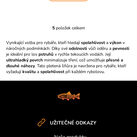
5
položek celkem
O
v
Vynikající volba pro rybáře, kteří hledají
spolehlivost
a
výkon
v
l
náročných podmínkách. Díky své
odolnosti
vůči oděru a
pevnosti
á
je ideální pro lov
pstruhů
v rychle tekoucích vodách. Její
d
ultrahladký povrch
minimalizuje tření, což umožňuje
přesné a
a
dlouhé náhozy
. Tato pletená šňůra je navržena pro rybáře, kteří
c
vyžadují
kvalitu
a
spolehlivost
při každém rybolovu.
í
p
Z
r
á
v
p
k
a
y
v
t
UŽITEČNÉ ODKAZY
ý
í
p