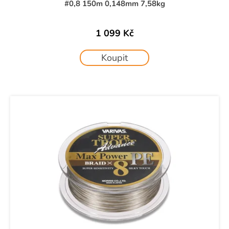
č
#0,8 150m 0,148mm 7,58kg
u
j
1 099 Kč
e
m
e
Koupit