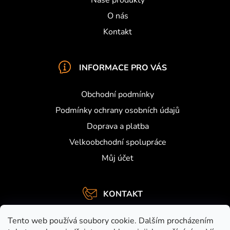
Naše produkty
i
s
O nás
u
Kontakt
INFORMACE PRO VÁS
Obchodní podmínky
Podmínky ochrany osobních údajů
Doprava a platba
Velkoobchodní spolupráce
Můj účet
KONTAKT
info
@
activefishing.cz
Tento web používá soubory cookie. Dalším procházením
+420734459948