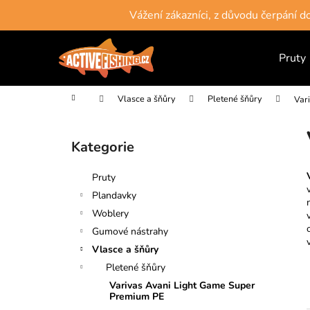
K
Přejít
Vážení zákazníci, z důvodu čerpání 
na
o
obsah
Zpět
Zpět
š
do
do
Pruty
í
obchodu
obchodu
k
Domů
Vlasce a šňůry
Pletené šňůry
Var
P
o
Kategorie
Přeskočit
s
kategorie
t
Pruty
r
Plandavky
a
Woblery
n
Gumové nástrahy
n
Vlasce a šňůry
í
Pletené šňůry
p
Varivas Avani Light Game Super
a
Premium PE