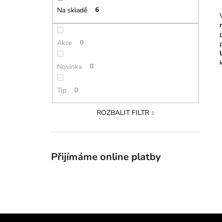
Na skladě
6
Akce
0
Novinka
0
Tip
0
ROZBALIT FILTR
Přijímáme online platby