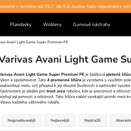
dovolené v termínu od 29.7. do 8.8. budou Vaše objednávky vyři
Plandavky
Woblery
Gumové nástrahy
Vlas
Co potřebujete najít?
ivas Avani Light Game Super Premium PE
HLEDAT
Varivas Avani Light Game S
Varivas Avani Light Game Super Premium PE
je špičková
pletená šňůr
Doporučujeme
výkon a spolehlivost. Tato
4 pramenná šňůra
je vyrobena s využitím pokr
neabsorbují vodu, což přispívá k její dlouhé životnosti a zachování vysok
vlastnostem je ideální pro
trout area
rybolov, kde je preciznost a citlivos
oceňují její jemnost a odolnost. Tato šňůra nabízí vynikající poměr mezi k
výbavy každého vášnivého rybáře.
Ř
a
Nejprodávanější
Nejlevnější
Nejdražší
Abecedn
z