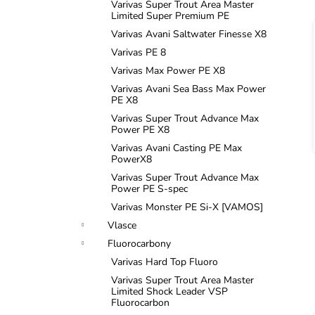
n
Varivas Super Trout Area Master
Limited Super Premium PE
e
Varivas Avani Saltwater Finesse X8
l
í
Varivas PE 8
Varivas Max Power PE X8
i
Varivas Avani Sea Bass Max Power
PE X8
Varivas Super Trout Advance Max
Power PE X8
Varivas Avani Casting PE Max
PowerX8
Varivas Super Trout Advance Max
Power PE S-spec
Varivas Monster PE Si-X [VAMOS]
Vlasce
Fluorocarbony
Varivas Hard Top Fluoro
Varivas Super Trout Area Master
Limited Shock Leader VSP
Fluorocarbon