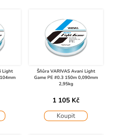
 Light
Šňůra VARIVAS Avani Light
0,104mm
Game PE #0.3 150m 0,090mm
2,95kg
1 105 Kč
Koupit