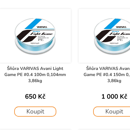
e
V
n
ý
p
p
r
s
o
p
d
r
u
o
k
d
Šňůra VARIVAS Avani Light
Šňůra VARIVAS Avani
t
Game PE #0.4 100m 0,104mm
Game PE #0.4 150m 
u
ů
3,86kg
3,86kg
k
t
650 Kč
1 000 Kč
ů
Koupit
Koupit