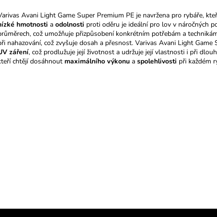
v
Varivas Avani Light Game Super Premium PE je navržena pro rybáře, kteř
l
nízké hmotnosti
a
odolnosti
proti oděru je ideální pro lov v náročných 
á
průměrech, což umožňuje přizpůsobení konkrétním potřebám a technikám 
d
při nahazování, což zvyšuje dosah a přesnost. Varivas Avani Light Gam
a
UV záření
, což prodlužuje její životnost a udržuje její vlastnosti i při dl
c
kteří chtějí dosáhnout
maximálního výkonu
a
spolehlivosti
při každém r
í
p
r
v
k
y
v
ý
p
i
s
u