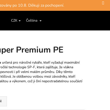
zovány po 10.8. Děkuji za pochopení.
Hledat
Nákupní
ce a šňůry
Jigové hlavičky, háčky
Krabičky, pouzdra, 
CZK
Čeština
Přihlášení
košík
uper Premium PE
a
určená pro náročné rybáře, kteří vyžadují maximální
očilé technologie SP-F, která zajišťuje, že vlákna
é pevnosti i při velmi malém průměru. Díky těmto
t klíčová. Je oblíbenou volbou mezi závodníky, kteří
valitou a výkonem, což ji činí nepostradatelnou součástí
ě