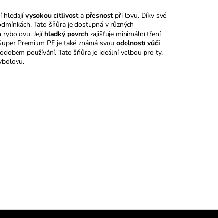
í hledají
vysokou citlivost
a
přesnost
při lovu. Díky své
podmínkách. Tato šňůra je dostupná v různých
rybolovu. Její
hladký povrch
zajišťuje minimální tření
e Super Premium PE je také známá svou
odolností vůči
ouhodobém používání. Tato šňůra je ideální volbou pro ty,
ybolovu.