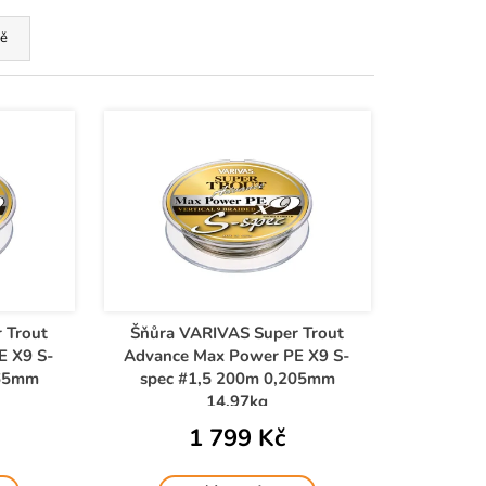
ě
 Trout
Šňůra VARIVAS Super Trout
E X9 S-
Advance Max Power PE X9 S-
165mm
spec #1,5 200m 0,205mm
14,97kg
1 799 Kč