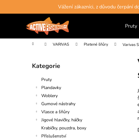
K
Přejít
Vážení zákazníci, z důvodu čerpání 
na
o
obsah
Zpět
Zpět
š
do
do
Pruty
í
obchodu
obchodu
k
Domů
VARIVAS
Pletené šňůry
Varivas 
P
o
Kategorie
Přeskočit
s
kategorie
t
Pruty
r
Plandavky
a
Woblery
n
Gumové nástrahy
n
Vlasce a šňůry
í
Jigové hlavičky, háčky
p
Krabičky, pouzdra, boxy
a
Příslušenství