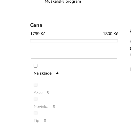
Muškařský program
Cena
1799
Kč
1800
Kč
Na skladě
4
Akce
0
Novinka
0
Tip
0