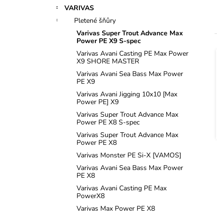
n
VARIVAS
e
Pletené šňůry
l
Varivas Super Trout Advance Max
Power PE X9 S-spec
Varivas Avani Casting PE Max Power
X9 SHORE MASTER
í
Varivas Avani Sea Bass Max Power
PE X9
i
Varivas Avani Jigging 10x10 [Max
Power PE] X9
Varivas Super Trout Advance Max
Power PE X8 S-spec
Varivas Super Trout Advance Max
Power PE X8
Varivas Monster PE Si-X [VAMOS]
Varivas Avani Sea Bass Max Power
PE X8
Varivas Avani Casting PE Max
PowerX8
Varivas Max Power PE X8