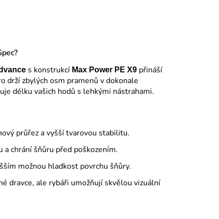
Spec?
s konstrukcí
přináší
Advance
Max Power PE X9
dro drží zbylých osm pramenů v dokonale
žuje délku vašich hodů s lehkými nástrahami.
hový průřez a vyšší tvarovou stabilitu.
u a chrání šňůru před poškozením.
yšším možnou hladkost povrchu šňůry.
é dravce, ale rybáři umožňují skvělou vizuální