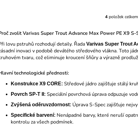
4
položek celkem
O
v
l
Proč zvolit Varivas Super Trout Advance Max Power PE X9 S-
á
Při lovu pstruhů rozhodují detaily. Řada
Varivas Super Trout 
d
zásadní inovaci v podobě devátého středového vlákna. Toto já
a
kruhovém tvaru, což eliminuje kroucení šňůry a výrazně prodlu
c
í
Hlavní technologické přednosti:
p
r
Středové jádro zajišťuje stálý kru
Konstrukce X9 CORE:
v
k
Speciální povrchová úprava odpuzuje vod
Povrch SP-T II:
y
Úprava S-Spec zajišťuje nejv
Zvýšená oděruvzdornost:
v
ý
Nenápadné barvy, které neruší opatrn
Specifické barvení:
p
kontrolu za všech podmínek.
i
s