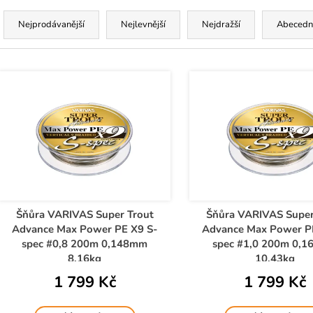
Ř
a
Nejprodávanější
Nejlevnější
Nejdražší
Abecedn
z
e
V
n
ý
p
p
r
s
o
p
d
r
u
o
k
d
Šňůra VARIVAS Super Trout
Šňůra VARIVAS Super
t
Advance Max Power PE X9 S-
Advance Max Power P
u
ů
spec #0,8 200m 0,148mm
spec #1,0 200m 0,
k
8,16kg
10,43kg
t
1 799 Kč
1 799 Kč
ů