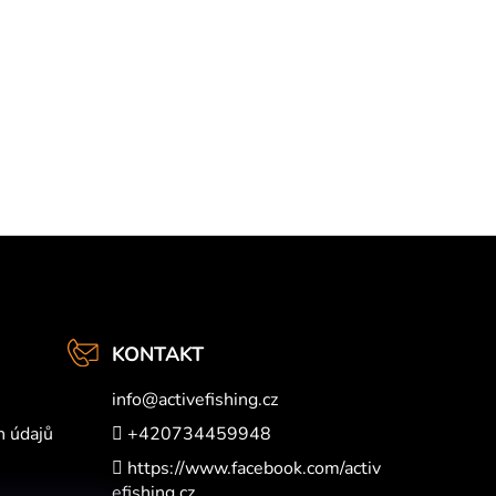
KONTAKT
info
@
activefishing.cz
h údajů
+420734459948
https://www.facebook.com/activ
efishing.cz