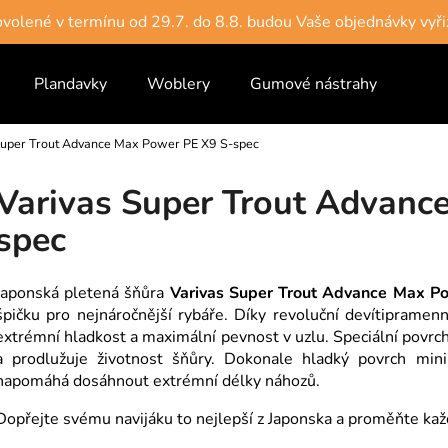
dovolené v termínu od 29.7. do 8.8. budou Vaše objednávky vyři
Plandavky
Woblery
Gumové nástrahy
Vlas
Co potřebujete najít?
Super Trout Advance Max Power PE X9 S-spec
HLEDAT
Varivas Super Trout Advanc
spec
Doporučujeme
Japonská pletená šňůra
Varivas Super Trout Advance Max P
špičku pro nejnáročnější rybáře. Díky revoluční devítipramenn
extrémní hladkost a maximální pevnost v uzlu. Speciální povr
a prodlužuje životnost šňůry. Dokonale hladký povrch mini
napomáhá dosáhnout extrémní délky náhozů.
Dopřejte svému navijáku to nejlepší z Japonska a proměňte kaž