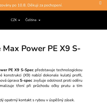
zovány po 10.8. Děkuji za pochopení.
Hledat
Nákupní
ce a šňůry
Jigové hlavičky, háčky
Krabičky, pouzdra, 
CZK
Čeština
Přihlášení
košík
e Max Power PE X9 S-
ower PE X9 S-Spec
představuje technologickou
é konstrukci (X9) nabízí dokonale kulatý profil,
chová úprava
S-spec
zvyšuje odolnost proti oděru
malizuje tření při průchodu očky prutu a tím
dý opatrný kontakt s rybou v úspěšný zásek.