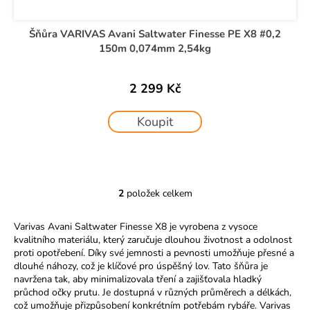
Šňůra VARIVAS Avani Saltwater Finesse PE X8 #0,2
150m 0,074mm 2,54kg
2 299 Kč
Koupit
2
položek celkem
O
v
Varivas Avani Saltwater Finesse X8 je vyrobena z vysoce
l
kvalitního materiálu, který zaručuje dlouhou životnost a odolnost
á
proti opotřebení. Díky své jemnosti a pevnosti umožňuje přesné a
d
dlouhé náhozy, což je klíčové pro úspěšný lov. Tato šňůra je
a
navržena tak, aby minimalizovala tření a zajišťovala hladký
c
průchod očky prutu. Je dostupná v různých průměrech a délkách,
í
což umožňuje přizpůsobení konkrétním potřebám rybáře. Varivas