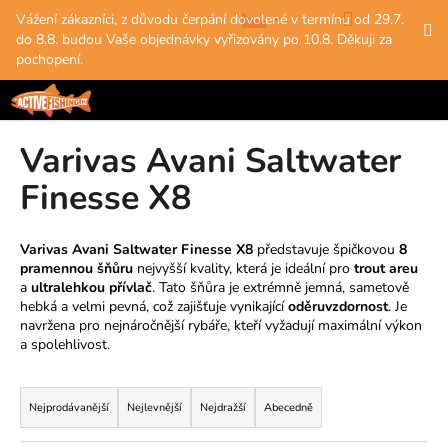
K
Přejít
Hledat
Nákup
M
Přihlášení
Vážení zákazníci, z důvodu čerpání dovolené v termínu od 29.7.
na
o
do 8.8. budou Vaše objednávky vyřizovány po 10.8. Děkuji za
obsah
Zpět
Zpět
košík
š
pochopení.
í
C
k
o
Varivas Avani Saltwater
p
o
Finesse X8
t
ř
Varivas Avani Saltwater Finesse X8
představuje špičkovou
8
e
pramennou šňůru
nejvyšší kvality, která je ideální pro
trout areu
b
a
ultralehkou přívlač
. Tato šňůra je extrémně jemná, sametově
hebká a velmi pevná, což zajišťuje vynikající
oděruvzdornost
. Je
u
navržena pro nejnáročnější rybáře, kteří vyžadují maximální výkon
j
a spolehlivost.
e
Ř
t
a
Nejprodávanější
Nejlevnější
Nejdražší
Abecedně
e
z
n