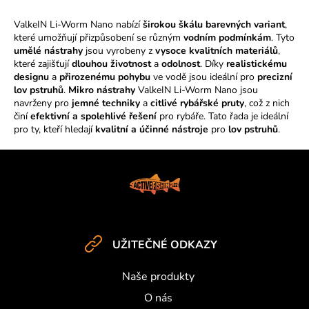
v
ValkeIN Li-Worm Nano nabízí
širokou škálu barevných variant
,
l
které umožňují přizpůsobení se různým
vodním podmínkám
. Tyto
á
umělé nástrahy
jsou vyrobeny z
vysoce kvalitních materiálů
,
d
které zajišťují
dlouhou životnost
a
odolnost
. Díky
realistickému
a
designu
a
přirozenému pohybu
ve vodě jsou ideální pro
precizní
c
lov pstruhů
.
Mikro nástrahy
ValkeIN Li-Worm Nano jsou
í
navrženy pro
jemné techniky
a
citlivé rybářské pruty
, což z nich
činí
efektivní a spolehlivé řešení
p
pro rybáře. Tato řada je ideální
pro ty, kteří hledají
kvalitní a účinné nástroje
pro
lov pstruhů
.
r
v
Z
k
y
á
v
p
ý
a
p
t
i
UŽITEČNÉ ODKAZY
í
s
u
Naše produkty
O nás