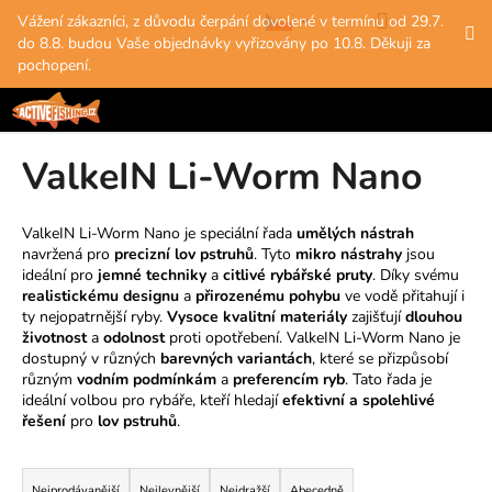
K
Přejít
Hledat
Nákup
M
Přihlášení
Vážení zákazníci, z důvodu čerpání dovolené v termínu od 29.7.
na
o
do 8.8. budou Vaše objednávky vyřizovány po 10.8. Děkuji za
obsah
Zpět
Zpět
košík
š
pochopení.
í
C
k
o
ValkeIN Li-Worm Nano
p
o
t
ValkeIN Li-Worm Nano je speciální řada
umělých nástrah
navržená pro
precizní lov pstruhů
. Tyto
mikro nástrahy
jsou
ř
ideální pro
jemné techniky
a
citlivé rybářské pruty
. Díky svému
e
realistickému designu
a
přirozenému pohybu
ve vodě přitahují i
b
ty nejopatrnější ryby.
Vysoce kvalitní materiály
zajišťují
dlouhou
životnost
a
odolnost
proti opotřebení. ValkeIN Li-Worm Nano je
u
dostupný v různých
barevných variantách
, které se přizpůsobí
j
různým
vodním podmínkám
a
preferencím ryb
. Tato řada je
e
ideální volbou pro rybáře, kteří hledají
efektivní a spolehlivé
řešení
pro
lov pstruhů
.
t
e
Ř
n
Nejprodávanější
Nejlevnější
Nejdražší
Abecedně