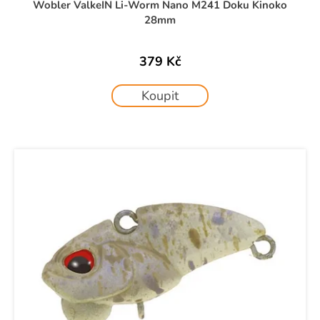
ů
č
Wobler ValkeIN Li-Worm Nano M241 Doku Kinoko
u
28mm
j
e
379 Kč
m
e
Koupit