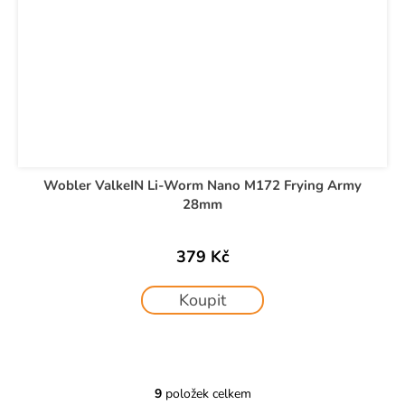
Wobler ValkeIN Li-Worm Nano M172 Frying Army
28mm
379 Kč
Koupit
9
položek celkem
O