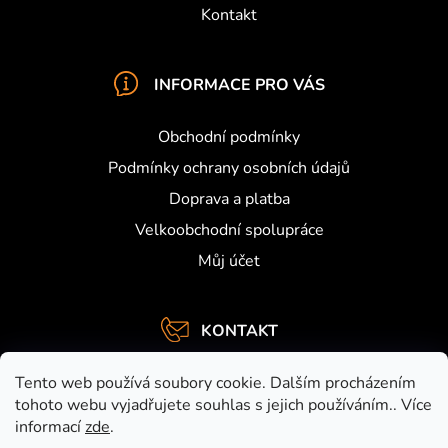
Kontakt
INFORMACE PRO VÁS
Obchodní podmínky
Podmínky ochrany osobních údajů
Doprava a platba
Velkoobchodní spolupráce
Můj účet
KONTAKT
info
@
activefishing.cz
Tento web používá soubory cookie. Dalším procházením
+420734459948
tohoto webu vyjadřujete souhlas s jejich používáním.. Více
informací
zde
.
https://www.facebook.com/activefishing.cz