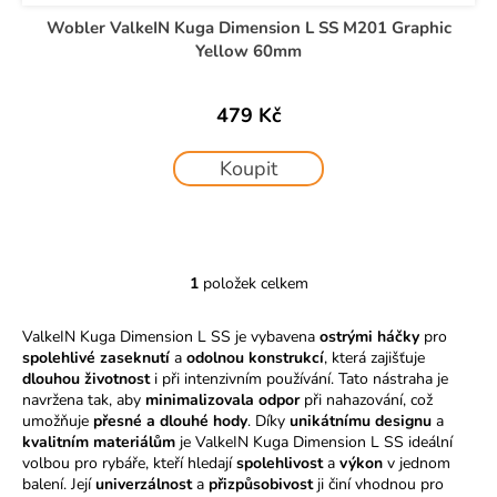
č
ů
u
Wobler ValkeIN Kuga Dimension L SS M201 Graphic
j
Yellow 60mm
e
m
479 Kč
e
Koupit
1
položek celkem
O
v
ValkeIN Kuga Dimension L SS je vybavena
ostrými háčky
pro
l
spolehlivé zaseknutí
a
odolnou konstrukcí
, která zajišťuje
á
dlouhou životnost
i při intenzivním používání. Tato nástraha je
d
navržena tak, aby
minimalizovala odpor
při nahazování, což
a
umožňuje
přesné a dlouhé hody
. Díky
unikátnímu designu
a
c
kvalitním materiálům
je ValkeIN Kuga Dimension L SS ideální
í
volbou pro rybáře, kteří hledají
spolehlivost
a
výkon
v jednom
balení. Její
univerzálnost
a
přizpůsobivost
p
ji činí vhodnou pro