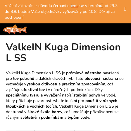
K
Přejít
Hledat
Nákup
M
Přihlášení
Vážení zákazníci, z důvodu čerpání dovolené v termínu od 29.7.
na
o
do 8.8. budou Vaše objednávky vyřizovány po 10.8. Děkuji za
obsah
Zpět
Zpět
košík
š
pochopení.
í
C
k
o
ValkeIN Kuga Dimension
p
o
L SS
t
ř
ValkeIN Kuga Dimension L SS je
prémiová nástraha
navržená
e
pro
lov pstruhů
a dalších dravých ryb. Tato
plovoucí nástraha
se
b
vyznačuje
vysokou citlivostí
a
precizním zpracováním
, což
zajišťuje
efektivní lov
i v náročných podmínkách. Díky
u
speciálnímu tvaru
a
vyvážení
nabízí
stabilní pohyb
ve vodě,
j
který přitahuje pozornost ryb. Je ideální pro
použití v různých
hloubkách
a
vodních tocích
. ValkeIN Kuga Dimension L SS je
e
dostupná v
široké škále barev
, což umožňuje přizpůsobení se
t
různým
světelným podmínkám
a
typům vody
.
e
Ř
n