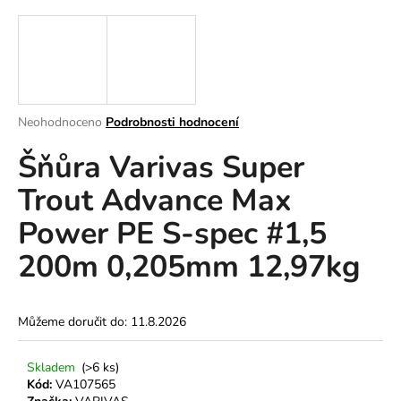
a
j
í
t
?
Průměrné
Neohodnoceno
Podrobnosti hodnocení
hodnocení
Šňůra Varivas Super
produktu
je
Trout Advance Max
0,0
z
HLEDAT
Power PE S-spec #1,5
5
hvězdiček.
200m 0,205mm 12,97kg
D
o
p
Můžeme doručit do:
11.8.2026
o
r
Skladem
(>6 ks)
u
Kód:
VA107565