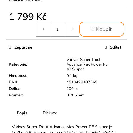
č
Značka:
VARIVAS
u
j
1 799 Kč
e
Měrná
m
Koupit
cena:
e
Zeptat se
Sdílet
Varivas Super Trout
Kategorie
:
Advance Max Power PE
X8 S-spec
Hmotnost
:
0.1 kg
EAN
:
4513498107565
Délka
:
200 m
Průměr
:
0,205 mm
Popis
Diskuze
Varivas Super Trout Advance Max Power PE S-spec je
špičková 8 pramenná pletená šňůra pro ty nejnáročnější