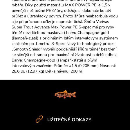
rybáře. Díky použití materiálu MAX POWER PE je 1,5 x
pevnější než běžné PE šňůry, udržuje si dokonale kulatý
průřez a ultrahladký povrch. Proto šňůra neabsorbuje vodu
a je při průchodu očky je naprosto tichá. Šňůra Varivas
Super Trout Advance Max Power PE S-spec má pro ryby
téměř neviditelnou maskovací barvu Champagne-gold
(šampaň-zlatá) s originálním bílým intervalovým systémem
značením po 1 metru. S-Spec: Nový technologický proces
„Smooth Shield“ vytváří poddajnější šňůru téměř bez tření
se silnější ochranou pro maximální žívotnost a delší odhoz.
Barva: Champagne-gold (šampaň-zlatá) s bílým
intervalovým značením Průměr: #1,5 (0,205 mm) Nosnost:
28,6 lb. (12,97 kg) Délka návinu: 200 m
Z
á
p
a
t
UŽITEČNÉ ODKAZY
í