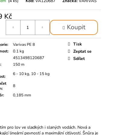
dem
(4 ks)
Kód:
VA120687
Značka:
VARIVAS
9 Kč
á
Koupit
Tisk
orie
:
Varivas PE 8
nost
:
0.1 kg
Zeptat se
4513498120687
Sdílet
a
:
150 m
6 - 10 kg, 10 - 15 kg
ost
:
čet
8
n
:
ěr
:
0,185 mm
tím pro lov ve sladkých i slaných vodách. Nová a
cí lineární pevností a maximální citlivostí. Šnůra je