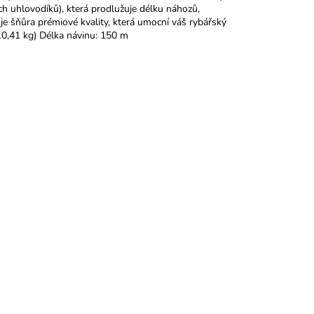
h uhlovodíků), která prodlužuje délku náhozů,
je šňůra prémiové kvality, která umocní váš rybářský
10,41 kg) Délka návinu: 150 m