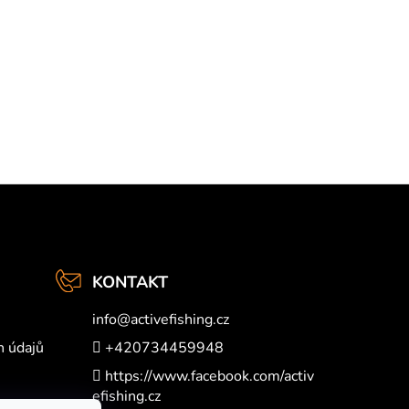
KONTAKT
info
@
activefishing.cz
h údajů
+420734459948
https://www.facebook.com/activ
efishing.cz