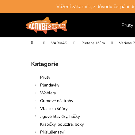
K
Přejít
Vážení zákazníci, z důvodu čerpání 
na
o
obsah
Zpět
Zpět
š
do
do
Pruty
í
obchodu
obchodu
k
Domů
VARIVAS
Pletené šňůry
Varivas 
P
o
Kategorie
Přeskočit
s
kategorie
t
Pruty
r
Plandavky
a
Woblery
n
Gumové nástrahy
n
Vlasce a šňůry
í
Jigové hlavičky, háčky
p
Krabičky, pouzdra, boxy
a
Příslušenství