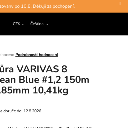
zovány po 10.8. Děkuji za pochopení.
Hledat
Nákupní
ce a šňůry
Jigové hlavičky, háčky
Krabičky, pouzdra, 
CZK
Čeština
Přihlášení
košík
rné
dnoceno
Podrobnosti hodnocení
ení
ůra VARIVAS 8
tu
ean Blue #1,2 150m
185mm 10,41kg
ek.
 doručit do:
12.8.2026