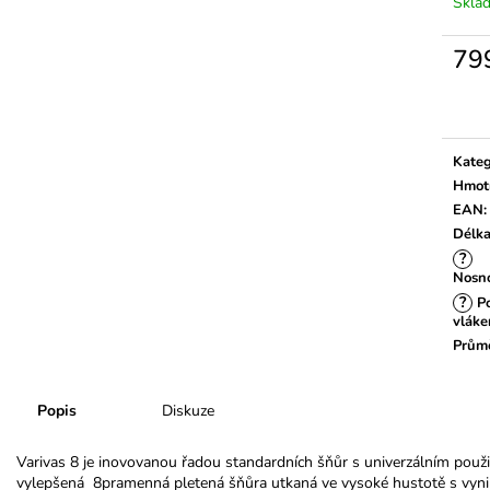
Skla
79
Měrn
cena:
Kateg
Hmot
EAN
:
Délk
?
Nosn
?
Po
vláke
Prům
Popis
Diskuze
Varivas 8 je inovovanou řadou standardních šňůr s univerzálním použi
vylepšená 8pramenná pletená šňůra utkaná ve vysoké hustotě s vynikají