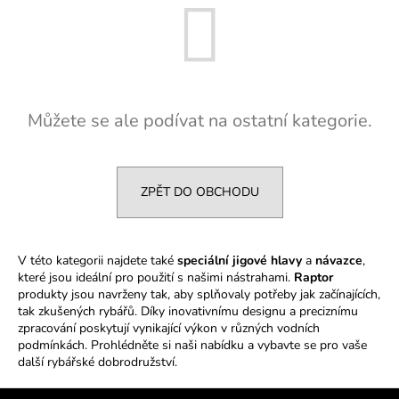
a
j
í
t
?
Můžete se ale podívat na ostatní kategorie.
ZPĚT DO OBCHODU
HLEDAT
V této kategorii najdete také
speciální jigové hlavy
a
návazce
,
které jsou ideální pro použití s našimi nástrahami.
Raptor
D
produkty jsou navrženy tak, aby splňovaly potřeby jak začínajících,
o
tak zkušených rybářů. Díky inovativnímu designu a preciznímu
p
zpracování poskytují vynikající výkon v různých vodních
o
podmínkách. Prohlédněte si naši nabídku a vybavte se pro vaše
r
další rybářské dobrodružství.
u