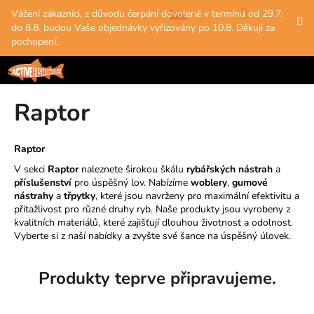
K
Přejít
Hledat
Nákup
M
Přihlášení
Vážení zákazníci, z důvodu čerpání dovolené v termínu od 29.7.
na
o
do 8.8. budou Vaše objednávky vyřizovány po 10.8. Děkuji za
obsah
Zpět
Zpět
košík
š
pochopení.
í
C
k
o
Raptor
p
o
t
Raptor
ř
V sekci
Raptor
naleznete širokou škálu
rybářských nástrah
a
e
příslušenství
pro úspěšný lov. Nabízíme
woblery
,
gumové
nástrahy
a
třpytky
, které jsou navrženy pro maximální efektivitu a
b
přitažlivost pro různé druhy ryb. Naše produkty jsou vyrobeny z
u
kvalitních materiálů, které zajišťují dlouhou životnost a odolnost.
Vyberte si z naší nabídky a zvyšte své šance na úspěšný úlovek.
j
e
t
Produkty teprve připravujeme.
e
n