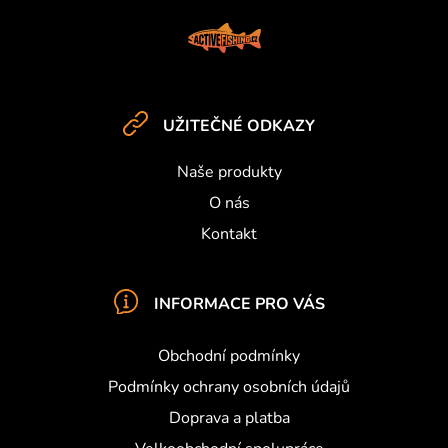
č
Z
u
á
j
p
e
a
m
t
e
UŽITEČNÉ ODKAZY
í
Naše produkty
O nás
Kontakt
INFORMACE PRO VÁS
Obchodní podmínky
Podmínky ochrany osobních údajů
Doprava a platba