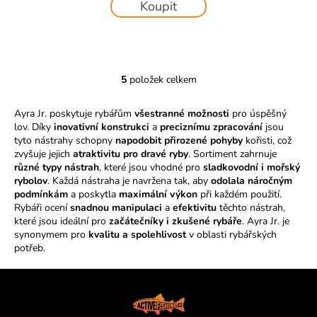
Koupit
5
položek celkem
O
v
Ayra Jr. poskytuje rybářům
všestranné možnosti
pro úspěšný
l
lov. Díky
inovativní konstrukci
a
preciznímu zpracování
jsou
á
tyto nástrahy schopny
napodobit přirozené pohyby
kořisti, což
d
zvyšuje jejich
atraktivitu pro dravé ryby
. Sortiment zahrnuje
a
různé typy nástrah
, které jsou vhodné pro
sladkovodní i mořský
c
rybolov
. Každá nástraha je navržena tak, aby
odolala náročným
í
podmínkám
a poskytla
maximální výkon
při každém použití.
Rybáři ocení
snadnou manipulaci
p
a
efektivitu
těchto nástrah,
které jsou ideální pro
začátečníky i zkušené rybáře
. Ayra Jr. je
r
synonymem pro
kvalitu a spolehlivost
v oblasti rybářských
v
potřeb.
k
y
Z
v
á
ý