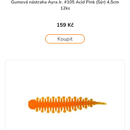
ů
č
Gumová nástraha Ayra Jr. #105 Acid Pink (Sýr) 4,5cm
u
12ks
j
e
159 Kč
m
e
Koupit