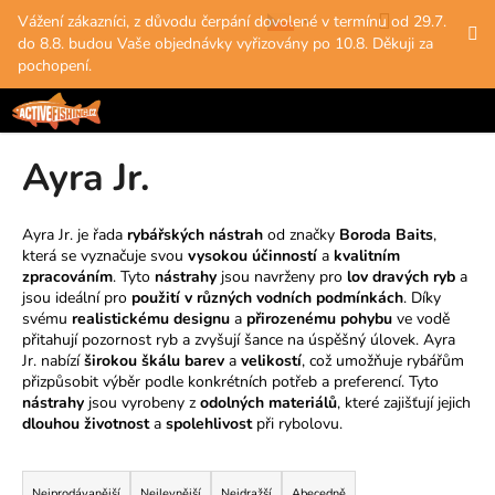
K
Přejít
Hledat
Nákup
M
Přihlášení
Vážení zákazníci, z důvodu čerpání dovolené v termínu od 29.7.
na
o
do 8.8. budou Vaše objednávky vyřizovány po 10.8. Děkuji za
obsah
Zpět
Zpět
košík
š
pochopení.
í
C
k
o
Ayra Jr.
p
o
t
Ayra Jr. je řada
rybářských nástrah
od značky
Boroda Baits
,
která se vyznačuje svou
vysokou účinností
a
kvalitním
ř
zpracováním
. Tyto
nástrahy
jsou navrženy pro
lov dravých ryb
a
e
jsou ideální pro
použití v různých vodních podmínkách
. Díky
b
svému
realistickému designu
a
přirozenému pohybu
ve vodě
přitahují pozornost ryb a zvyšují šance na úspěšný úlovek. Ayra
u
Jr. nabízí
širokou škálu barev
a
velikostí
, což umožňuje rybářům
j
přizpůsobit výběr podle konkrétních potřeb a preferencí. Tyto
e
nástrahy
jsou vyrobeny z
odolných materiálů
, které zajišťují jejich
dlouhou životnost
a
spolehlivost
při rybolovu.
t
e
Ř
n
Nejprodávanější
Nejlevnější
Nejdražší
Abecedně