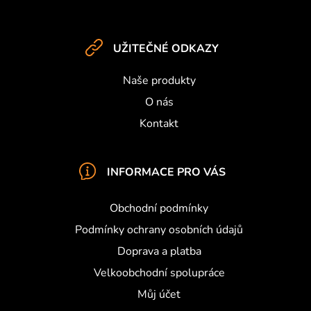
p
p
i
a
s
t
u
UŽITEČNÉ ODKAZY
í
Naše produkty
O nás
Kontakt
INFORMACE PRO VÁS
Obchodní podmínky
Podmínky ochrany osobních údajů
Doprava a platba
Velkoobchodní spolupráce
Můj účet