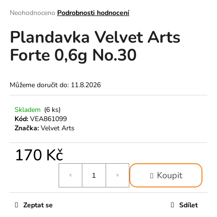
a
Průměrné
Neohodnoceno
Podrobnosti hodnocení
hodnocení
j
Plandavka Velvet Arts
produktu
í
je
t
Forte 0,6g No.30
0,0
z
?
5
hvězdiček.
Můžeme doručit do:
11.8.2026
Skladem
(6 ks)
HLEDAT
Kód:
VEA861099
Značka:
Velvet Arts
170 Kč
D
o
Měrná
p
Koupit
cena:
o
r
Zeptat se
Sdílet
u