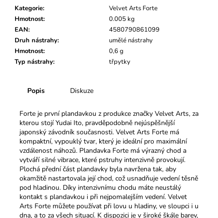
č
Kategorie
:
Velvet Arts Forte
u
Hmotnost
:
0.005 kg
j
EAN
:
4580790861099
e
Druh nástrahy
:
umělé nástrahy
m
Hmotnost
:
0,6 g
e
Typ nástrahy
:
třpytky
Popis
Diskuze
Forte je první plandavkou z produkce značky Velvet Arts, za
kterou stojí Yudai Ito, pravděpodobně nejúspěšnější
japonský závodník současnosti. Velvet Arts Forte má
k
ompaktní, vypouklý tvar, který je ideální pro maximální
vzdálenost náhozů. Plandavka Forte má výrazný chod a
vytváří silné vibrace, které pstruhy intenzivně provokují.
Plochá přední část plandavky byla navržena tak, aby
okamžitě nastartovala její chod, což usnadňuje vedení těsně
pod hladinou.
Díky intenzivnímu chodu máte neustálý
kontakt s plandavkou i při nejpomalejším vedení. Velvet
Arts Forte můžete používat při lovu u hladiny, ve sloupci i u
dna, a to za všech situací.
K dispozici je v široké škále barev,