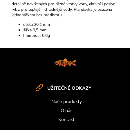
detailně navržených pro různé vrstvy vody, aktivní i pasivní
ryby, pro teplejší i chladnější vody. Plandavka je osazena
jednoháčkem bez protihrotu.
délka 20,1 mm
šířka 9,5 mm
hmotnost 0,6g
Z
á
p
a
t
UŽITEČNÉ ODKAZY
í
Naše produkty
O nás
Kontakt