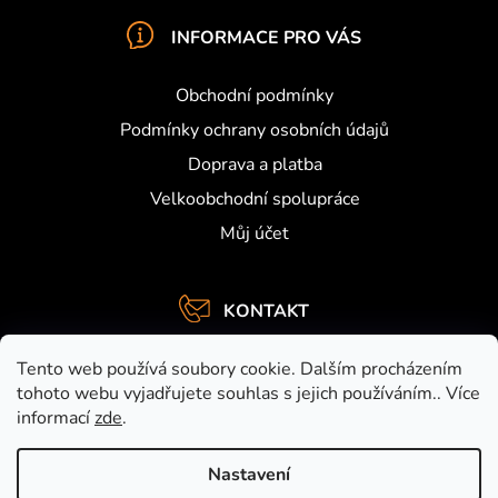
INFORMACE PRO VÁS
Obchodní podmínky
Podmínky ochrany osobních údajů
Doprava a platba
Velkoobchodní spolupráce
Můj účet
KONTAKT
info
@
activefishing.cz
Tento web používá soubory cookie. Dalším procházením
+420734459948
tohoto webu vyjadřujete souhlas s jejich používáním.. Více
informací
zde
.
https://www.facebook.com/activefishing.cz
activefishingshop
Nastavení