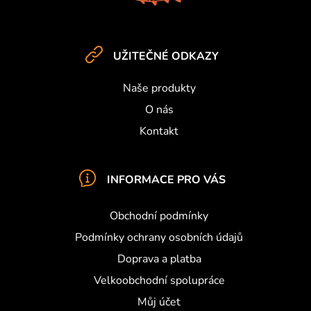
p
a
t
UŽITEČNÉ ODKAZY
í
Naše produkty
O nás
Kontakt
INFORMACE PRO VÁS
Obchodní podmínky
Podmínky ochrany osobních údajů
Doprava a platba
Velkoobchodní spolupráce
Můj účet