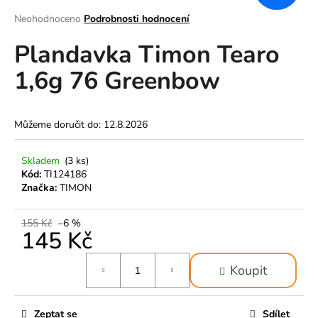
a
Průměrné
Neohodnoceno
Podrobnosti hodnocení
hodnocení
j
Plandavka Timon Tearo
produktu
í
je
t
1,6g 76 Greenbow
0,0
z
?
5
hvězdiček.
Můžeme doručit do:
12.8.2026
Skladem
(3 ks)
HLEDAT
Kód:
TI124186
Značka:
TIMON
155 Kč
–6 %
D
145 Kč
o
p
Měrná
Koupit
o
cena:
r
u
Zeptat se
Sdílet