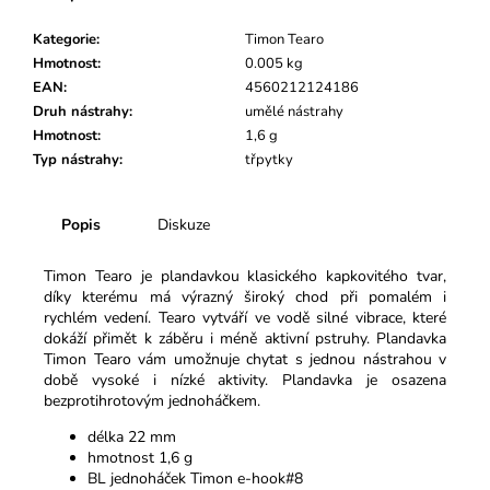
č
u
Kategorie
:
Timon Tearo
j
Hmotnost
:
0.005 kg
e
EAN
:
4560212124186
m
Druh nástrahy
:
umělé nástrahy
e
Hmotnost
:
1,6 g
Typ nástrahy
:
třpytky
Popis
Diskuze
Timon Tearo je plandavkou klasického kapkovitého tvar,
díky kterému má výrazný široký chod při pomalém i
rychlém vedení. Tearo vytváří ve vodě silné vibrace, které
dokáží přimět k záběru i méně aktivní pstruhy. Plandavka
Timon Tearo vám umožnuje chytat s jednou nástrahou v
době vysoké i nízké aktivity. Plandavka je osazena
bezprotihrotovým jednoháčkem.
délka 22 mm
hmotnost 1,6 g
BL jednoháček Timon e-hook#8