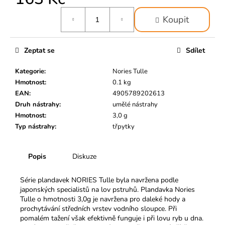
č
u
Měrná
Koupit
cena:
j
e
m
Zeptat se
Sdílet
e
Kategorie
:
Nories Tulle
Hmotnost
:
0.1 kg
EAN
:
4905789202613
Druh nástrahy
:
umělé nástrahy
Hmotnost
:
3,0 g
Typ nástrahy
:
třpytky
Popis
Diskuze
Série plandavek NORIES Tulle byla navržena podle
japonských specialistů na lov pstruhů. Plandavka Nories
Tulle o hmotnosti 3,0g je navržena pro daleké hody a
prochytávání středních vrstev vodního sloupce. Při
pomalém tažení však efektivně funguje i při lovu ryb u dna.