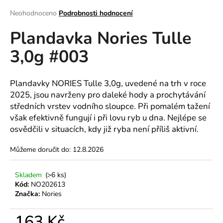
a
Průměrné
Neohodnoceno
Podrobnosti hodnocení
hodnocení
j
Plandavka Nories Tulle
produktu
í
je
t
3,0g #003
0,0
z
?
5
hvězdiček.
Plandavky NORIES Tulle 3,0g, uvedené na trh v roce
2025, jsou navrženy pro daleké hody a prochytávání
středních vrstev vodního sloupce. Při pomalém tažení
HLEDAT
však efektivně fungují i při lovu ryb u dna. Nejlépe se
osvědčili v situacích, kdy již ryba není příliš aktivní.
Můžeme doručit do:
12.8.2026
D
o
Skladem
(>6 ks)
p
Kód:
NO202613
o
Značka:
Nories
r
u
163 Kč