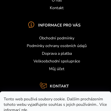
O nás
Kontakt
INFORMACE PRO VÁS
Obchodní podmínky
Podmínky ochrany osobních údajů
Doprava a platba
Velkoobchodní spolupráce
Můj účet
KONTAKT
info
@
activefishing.cz
Tento web používá soubory cookie. Dalším procházením
+420734459948
tohoto webu vyjadřujete souhlas s jejich používáním.. Více
informací
zde
.
https://www.facebook.com/activefishing.cz