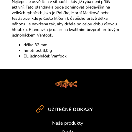
Nejlépe se osvědčila v situacích, kdy již ryba není příliš
aktivní. Tato plandavka bude dominovat především na
velkých rybnících jako je Polička, Horní Mariková nebo
Jestřabice, kde je často klíčem k ůspěchu právě délka
náhozu. Je navržena tak, aby držela po celou dobu cílovou
hloubku. Plandavka je osazena kvalitním bezprotihrotovým
jednoháčkem Vanfook.
délka 32 mm
hmotnost 3,0 g
BL jednoháček Vanfook
Z
á
p
a
t
UŽITEČNÉ ODKAZY
í
Naše produkty