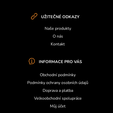
p
a
t
UŽITEČNÉ ODKAZY
í
Naše produkty
O nás
Kontakt
INFORMACE PRO VÁS
Obchodní podmínky
Podmínky ochrany osobních údajů
Doprava a platba
Velkoobchodní spolupráce
Můj účet