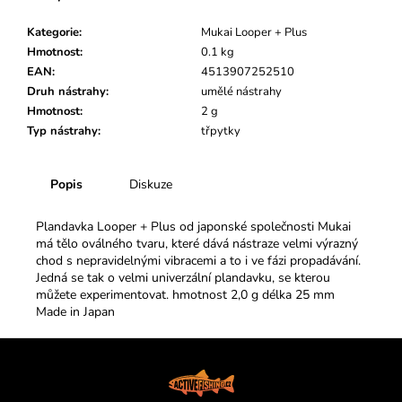
č
u
Kategorie
:
Mukai Looper + Plus
j
Hmotnost
:
0.1 kg
e
EAN
:
4513907252510
m
Druh nástrahy
:
umělé nástrahy
e
Hmotnost
:
2 g
Typ nástrahy
:
třpytky
Popis
Diskuze
Plandavka Looper + Plus od japonské společnosti Mukai
má tělo oválného tvaru, které dává nástraze velmi výrazný
chod s nepravidelnými vibracemi a to i ve fázi propadávání.
Jedná se tak o velmi univerzální plandavku, se kterou
můžete experimentovat. hmotnost 2,0 g délka 25 mm
Made in Japan
Z
á