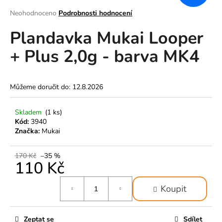
a
Průměrné
Neohodnoceno
Podrobnosti hodnocení
hodnocení
j
Plandavka Mukai Looper
produktu
í
je
t
+ Plus 2,0g - barva MK4
0,0
z
?
5
hvězdiček.
Můžeme doručit do:
12.8.2026
Skladem
(1 ks)
HLEDAT
Kód:
3940
Značka:
Mukai
170 Kč
–35 %
D
110 Kč
o
p
Měrná
Koupit
o
cena:
r
u
Zeptat se
Sdílet