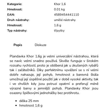
č
Kategorie
:
Khor 1,6
u
Hmotnost
:
0.01 kg
j
EAN
:
4589454441110
e
Druh nástrahy
:
umělé nástrahy
m
Hmotnost
:
1,6 g
e
Typ nástrahy
:
třpytky
Popis
Diskuze
Plandavka Khor 1,6g je velmi univerzální nástrahou, která
se navíc velmi snadno používá. Skvěle funguje v širokém
rozsahu rychlostí, proto je oblíbená jak u zkušených rybářů
tak i začátečníků. Díky perfektnímu vyvážení se s ní velmi
dobře nahazuje, její pohyb, hmotnost a barevná škála
umožnují její úspěšné použití jak v době vysoké aktivity, tak
i ve chvílích kdy jsou pstruzi opatrní a preferují méně
výrazné barvy a jemnější pohyb. Plandavky Khor jsou
osazeny špičkovými jednoháčky bez protihrotu.
délka 25 mm
hmotnost 1,6 g