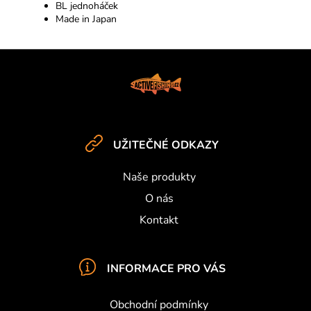
BL jednoháček
Made in Japan
Z
á
p
a
t
UŽITEČNÉ ODKAZY
í
Naše produkty
O nás
Kontakt
INFORMACE PRO VÁS
Obchodní podmínky