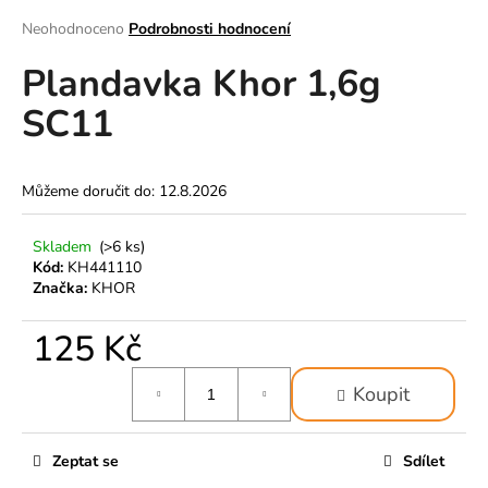
a
Průměrné
Neohodnoceno
Podrobnosti hodnocení
hodnocení
j
Plandavka Khor 1,6g
produktu
í
je
t
SC11
0,0
z
?
5
hvězdiček.
Můžeme doručit do:
12.8.2026
Skladem
(>6 ks)
HLEDAT
Kód:
KH441110
Značka:
KHOR
125 Kč
D
o
Měrná
p
Koupit
cena:
o
r
Zeptat se
Sdílet
u