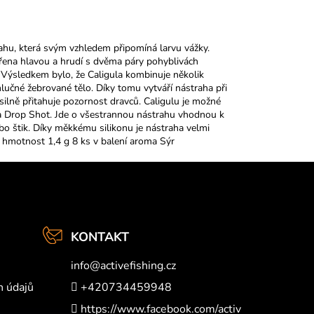
ahu, která svým vzhledem připomíná larvu vážky.
ořena hlavou a hrudí s dvěma páry pohyblivách
 Výsledkem bylo, že Caligula kombinuje několik
učné žebrované tělo. Díky tomu vytváří nástraha při
lně přitahuje pozornost dravců. Caligulu je možné
o na Drop Shot. Jde o všestrannou nástrahu vhodnou k
bo štik. Díky měkkému silikonu je nástraha velmi
m hmotnost 1,4 g 8 ks v balení aroma Sýr
KONTAKT
info
@
activefishing.cz
h údajů
+420734459948
https://www.facebook.com/activ