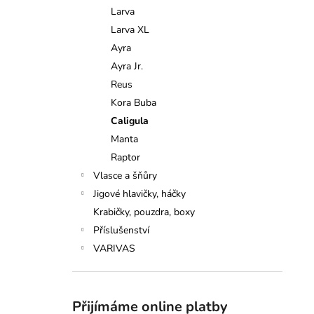
n
Larva
e
Larva XL
l
Ayra
Ayra Jr.
Reus
Kora Buba
Caligula
Manta
Raptor
Vlasce a šňůry
Jigové hlavičky, háčky
Krabičky, pouzdra, boxy
Příslušenství
VARIVAS
Přijímáme online platby