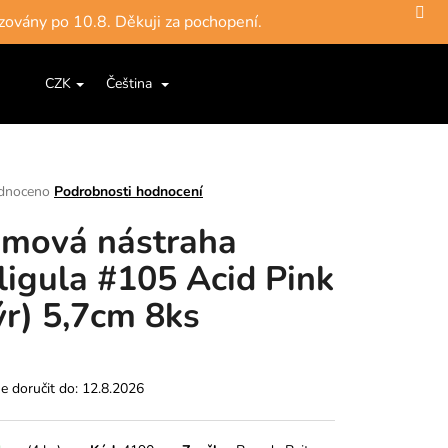
zovány po 10.8. Děkuji za pochopení.
Hledat
Nákupní
ce a šňůry
Jigové hlavičky, háčky
Krabičky, pouzdra, 
CZK
Čeština
Přihlášení
košík
rné
dnoceno
Podrobnosti hodnocení
ení
mová nástraha
tu
ligula #105 Acid Pink
ýr) 5,7cm 8ks
ek.
 doručit do:
12.8.2026