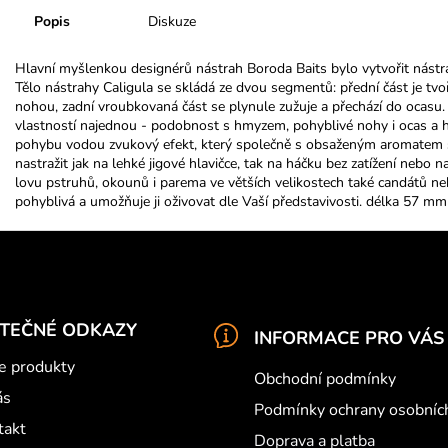
Popis
Diskuze
Hlavní myšlenkou designérů nástrah Boroda Baits bylo vytvořit nástr
Tělo nástrahy Caligula se skládá ze dvou segmentů: přední část je tv
nohou, zadní vroubkovaná část se plynule zužuje a přechází do ocasu.
vlastností najednou - podobnost s hmyzem, pohyblivé nohy i ocas a hl
pohybu vodou zvukový efekt, který společně s obsaženým aromatem si
nastražit jak na lehké jigové hlavičce, tak na háčku bez zatížení neb
lovu pstruhů, okounů i parema ve větších velikostech také candátů ne
pohyblivá a umožňuje ji oživovat dle Vaší představivosti. délka 57 m
ITEČNÉ ODKAZY
INFORMACE PRO VÁS
e produkty
Obchodní podmínky
ás
Podmínky ochrany osobníc
takt
Doprava a platba