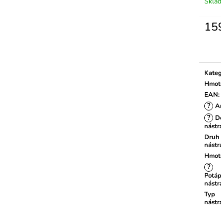
Skla
15
Měrn
cena:
Kateg
Hmot
EAN
:
?
A
?
Dé
nástr
Druh
nástr
Hmot
?
Potáp
nástr
Typ
nástr