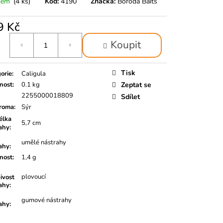
dem
(4 ks)
Kód:
4190
Značka:
Boroda Baits
9 Kč
á
Koupit
Tisk
orie
:
Caligula
nost
:
0.1 kg
Zeptat se
2255000018809
Sdílet
roma
:
Sýr
lka
5,7 cm
ahy
:
umělé nástrahy
ahy
:
nost
:
1,4 g
plovoucí
ivost
ahy
:
gumové nástrahy
ahy
: