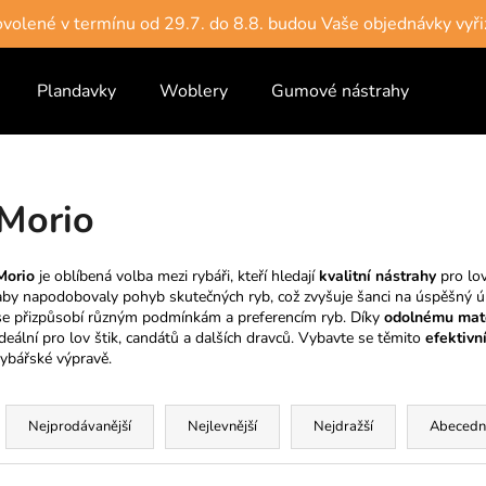
dovolené v termínu od 29.7. do 8.8. budou Vaše objednávky vyři
Plandavky
Woblery
Gumové nástrahy
Vlas
Co potřebujete najít?
HLEDAT
Morio
Morio
je oblíbená volba mezi rybáři, kteří hledají
kvalitní nástrahy
pro lov
Doporučujeme
aby napodobovaly pohyb skutečných ryb, což zvyšuje šanci na úspěšný ú
se přizpůsobí různým podmínkám a preferencím ryb. Díky
odolnému mate
ideální pro lov štik, candátů a dalších dravců. Vybavte se těmito
efektivn
rybářské výpravě.
Ř
a
Nejprodávanější
Nejlevnější
Nejdražší
Abecedn
z