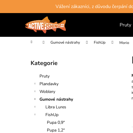
K
Přejít
Vážení zákazníci, z důvodu čerpání 
na
o
obsah
Zpět
Zpět
š
do
do
Pruty
í
obchodu
obchodu
k
Domů
Gumové nástrahy
FishUp
Morio
P
o
Kategorie
Přeskočit
s
kategorie
t
Pruty
r
Plandavky
a
Woblery
n
Gumové nástrahy
n
Libra Lures
í
FishUp
p
Pupa 0,9"
a
Pupa 1,2"