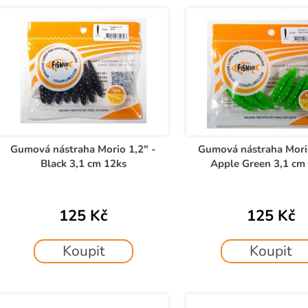
e
V
n
ý
p
p
r
s
o
p
d
r
u
o
k
d
Gumová nástraha Morio 1,2" -
Gumová nástraha Morio
t
Black 3,1 cm 12ks
Apple Green 3,1 cm
u
ů
k
t
125 Kč
125 Kč
ů
Koupit
Koupit