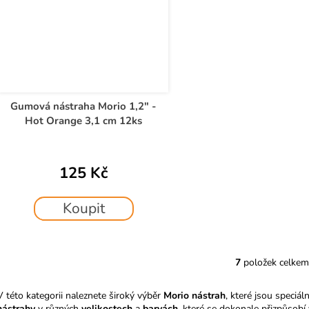
Gumová nástraha Morio 1,2" -
Hot Orange 3,1 cm 12ks
125 Kč
Koupit
7
položek celkem
O
v
V této kategorii naleznete široký výběr
Morio nástrah
, které jsou speciá
l
nástrahy
v různých
velikostech
a
barvách
, které se dokonale přizpůso