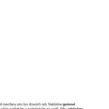
lně navrženy pro lov dravých ryb. Nabízíme
gumové
bí vašim potřebám a podmínkám na vodě. Díky
odolnému