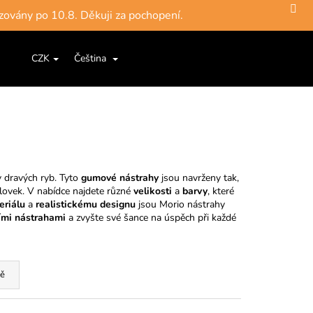
zovány po 10.8. Děkuji za pochopení.
Hledat
Nákupní
ce a šňůry
Jigové hlavičky, háčky
Krabičky, pouzdra, 
CZK
Čeština
Přihlášení
košík
 dravých ryb. Tyto
gumové nástrahy
jsou navrženy tak,
lovek. V nabídce najdete různé
velikosti
a
barvy
, které
riálu
a
realistickému designu
jsou Morio nástrahy
ími nástrahami
a zvyšte své šance na úspěch při každé
ě