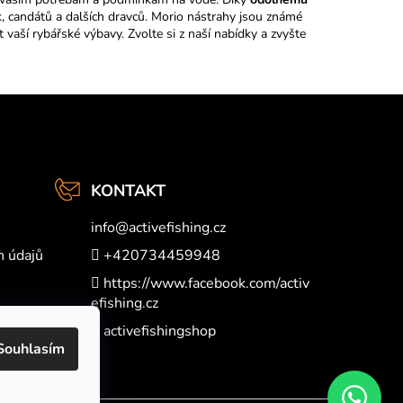
ik, candátů a dalších dravců. Morio nástrahy jsou známé
t vaší rybářské výbavy. Zvolte si z naší nabídky a zvyšte
KONTAKT
info
@
activefishing.cz
h údajů
+420734459948
https://www.facebook.com/activ
efishing.cz
activefishingshop
Souhlasím