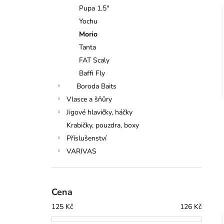
n
Pupa 1,5"
e
Yochu
í
l
Morio
i
Tanta
FAT Scaly
Baffi Fly
Boroda Baits
Vlasce a šňůry
Jigové hlavičky, háčky
Krabičky, pouzdra, boxy
Příslušenství
VARIVAS
Cena
125
Kč
126
Kč