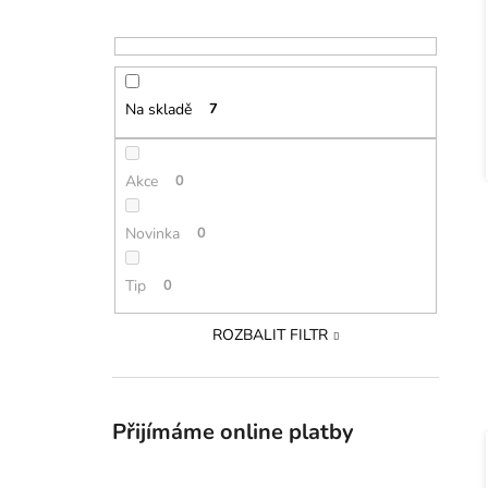
Na skladě
7
Akce
0
Novinka
0
Tip
0
ROZBALIT FILTR
Přijímáme online platby