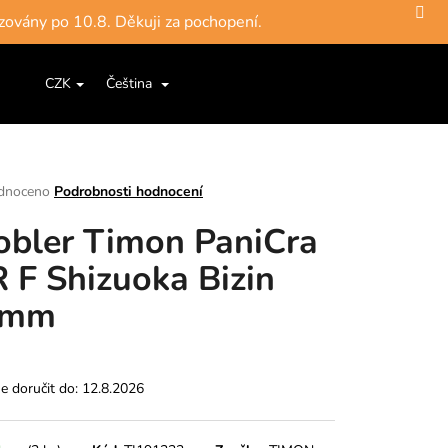
zovány po 10.8. Děkuji za pochopení.
Hledat
Nákupní
ce a šňůry
Jigové hlavičky, háčky
Krabičky, pouzdra, 
CZK
Čeština
Přihlášení
košík
rné
dnoceno
Podrobnosti hodnocení
ení
bler Timon PaniCra
tu
 F Shizuoka Bizin
2mm
ek.
 doručit do:
12.8.2026