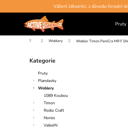
K
Přejít
Vážení zákazníci, z důvodu čerpání 
na
o
obsah
Zpět
Zpět
š
do
do
Pruty
í
obchodu
obchodu
k
Domů
Woblery
Wobler Timon PaniCra MR F Sh
P
o
Kategorie
Přeskočit
s
kategorie
t
Pruty
r
Plandavky
a
Woblery
n
1089 Koubou
n
Timon
í
Rodio Craft
p
Nories
a
ValkeIN