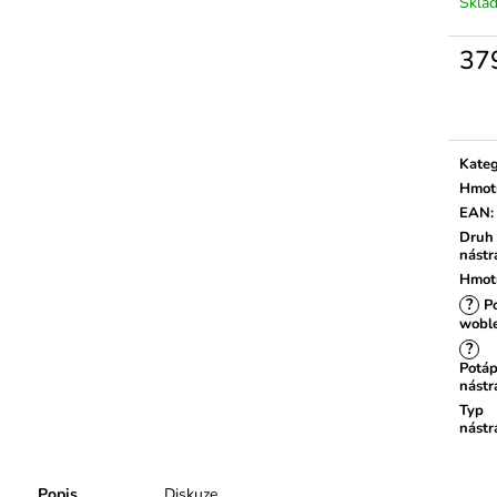
Skla
37
Měrn
cena:
Kateg
Hmot
EAN
:
Druh
nástr
Hmot
?
Po
wobl
?
Potáp
nástr
Typ
nástr
Popis
Diskuze