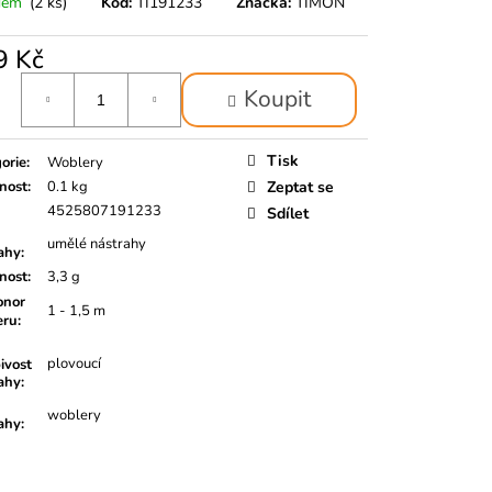
dem
(2 ks)
Kód:
TI191233
Značka:
TIMON
9 Kč
á
Koupit
Tisk
orie
:
Woblery
nost
:
0.1 kg
Zeptat se
4525807191233
Sdílet
umělé nástrahy
ahy
:
nost
:
3,3 g
nor
1 - 1,5 m
eru
:
plovoucí
ivost
ahy
:
woblery
ahy
: