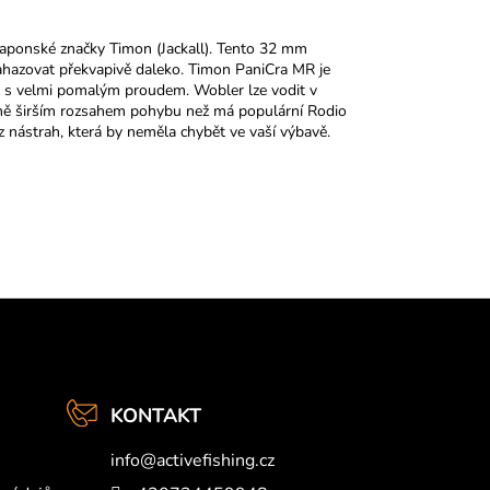
aponské značky Timon (Jackall). Tento 32 mm
 nahazovat překvapivě daleko. Timon
PaniCra MR je
ece s velmi pomalým proudem.
Wobler
lze vodit v
írně širším rozsahem pohybu než má populární Rodio
z nástrah, která by neměla chybět ve vaší výbavě.
KONTAKT
info
@
activefishing.cz