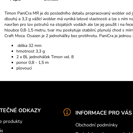
Timon PaniCra MR je do posledního detailu propracovaný wobler od j
dlouhý a 3,3 g vážící wobler
má v
yniká letové vlastnosti a lze s ním
navržen pro lov pstruhů na stojatých vodách ale lze jej použít i na ř
hloubce 0,8-1,5 metru, t
var mu poskytuje stabilní, plynulý chod s m
Craft Moca.
Osazen je 2 jednoháčky bez protihrotu.
PaniCra je jednou 
délka 32 mm
hmotnost 3,3 g
2 x BL jednoháček Timon vel. 8
ponor 0,8 - 1,5 m
plovoucí
ITEČNÉ ODKAZY
INFORMACE PRO VÁS
e produkty
Obchodní podmínky
ás