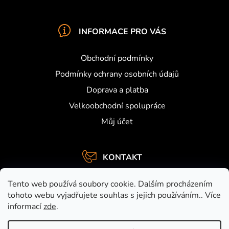
INFORMACE PRO VÁS
Obchodní podmínky
Podmínky ochrany osobních údajů
Doprava a platba
Velkoobchodní spolupráce
Můj účet
KONTAKT
info
@
activefishing.cz
Tento web používá soubory cookie. Dalším procházením
+420734459948
tohoto webu vyjadřujete souhlas s jejich používáním.. Více
informací
zde
.
https://www.facebook.com/activefishing.cz
activefishingshop