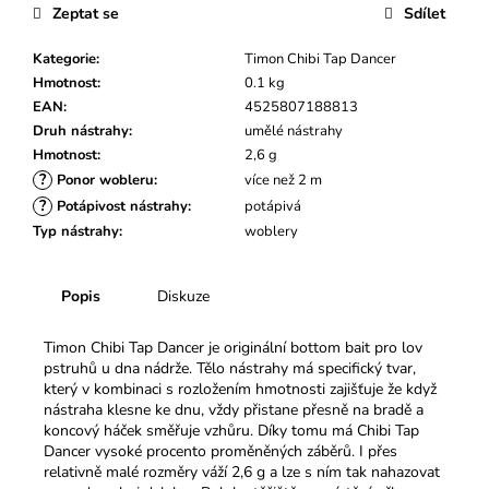
č
Zeptat se
Sdílet
u
j
Kategorie
:
Timon Chibi Tap Dancer
e
Hmotnost
:
0.1 kg
m
EAN
:
4525807188813
e
Druh nástrahy
:
umělé nástrahy
Hmotnost
:
2,6 g
?
Ponor wobleru
:
více než 2 m
?
Potápivost nástrahy
:
potápivá
Typ nástrahy
:
woblery
Popis
Diskuze
Timon Chibi Tap Dancer je originální bottom bait pro lov
pstruhů u dna nádrže. Tělo nástrahy má specifický tvar,
který v kombinaci s rozložením hmotnosti zajišťuje že když
nástraha klesne ke dnu, vždy přistane přesně na bradě a
koncový háček směřuje vzhůru. Díky tomu má Chibi Tap
Dancer vysoké procento proměněných záběrů. I přes
relativně malé rozměry váží 2,6 g a lze s ním tak nahazovat