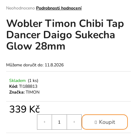
a
Průměrné
Neohodnoceno
Podrobnosti hodnocení
hodnocení
j
Wobler Timon Chibi Tap
produktu
í
je
t
Dancer Daigo Sukecha
0,0
z
?
Glow 28mm
5
hvězdiček.
Můžeme doručit do:
11.8.2026
HLEDAT
Skladem
(1 ks)
Kód:
TI188813
Značka:
TIMON
D
o
339 Kč
p
o
Měrná
Koupit
cena:
r
u