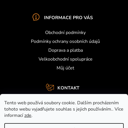
INFORMACE PRO VÁS
Obchodní podmínky
Podmínky ochrany osobních údajů
Doprava a platba
Velkoobchodní spolupráce
Můj účet
KONTAKT
info
@
activefishing.cz
Tento web používá soubory cookie. Dalším procházením
+420734459948
tohoto webu vyjadřujete souhlas s jejich používáním.. Více
informací
zde
.
https://www.facebook.com/activefishing.cz
activefishingshop