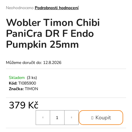
a
Průměrné
Neohodnoceno
Podrobnosti hodnocení
hodnocení
j
Wobler Timon Chibi
produktu
í
je
t
PaniCra DR F Endo
0,0
z
?
Pumpkin 25mm
5
hvězdiček.
Můžeme doručit do:
12.8.2026
HLEDAT
Skladem
(3 ks)
Kód:
TI085900
Značka:
TIMON
D
o
379 Kč
p
o
Měrná
Koupit
cena:
r
u