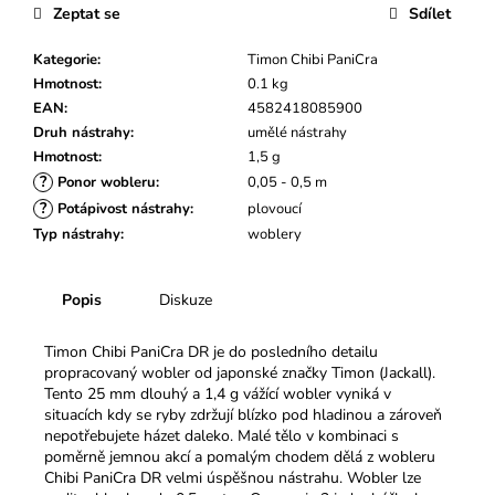
č
Zeptat se
Sdílet
u
j
Kategorie
:
Timon Chibi PaniCra
e
Hmotnost
:
0.1 kg
m
EAN
:
4582418085900
e
Druh nástrahy
:
umělé nástrahy
Hmotnost
:
1,5 g
?
Ponor wobleru
:
0,05 - 0,5 m
?
Potápivost nástrahy
:
plovoucí
Typ nástrahy
:
woblery
Popis
Diskuze
Timon Chibi PaniCra DR je do posledního detailu
propracovaný wobler od japonské značky Timon (Jackall).
Tento 25 mm dlouhý a 1,4 g vážící wobler
v
yniká v
situacích kdy se ryby zdržují blízko pod hladinou a zároveň
nepotřebujete házet daleko. Malé tělo v kombinaci s
poměrně jemnou akcí a pomalým chodem dělá z wobleru
Chibi
PaniCra DR velmi úspěšnou nástrahu.
Wobler
lze