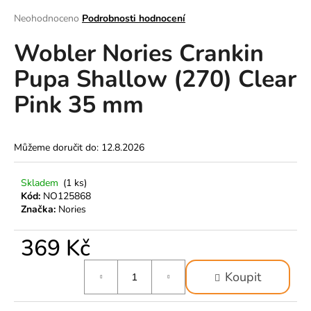
a
Průměrné
Neohodnoceno
Podrobnosti hodnocení
hodnocení
j
Wobler Nories Crankin
produktu
í
je
t
Pupa Shallow (270) Clear
0,0
z
?
Pink 35 mm
5
hvězdiček.
Můžeme doručit do:
12.8.2026
HLEDAT
Skladem
(1 ks)
Kód:
NO125868
Značka:
Nories
D
o
369 Kč
p
o
Měrná
Koupit
cena:
r
u