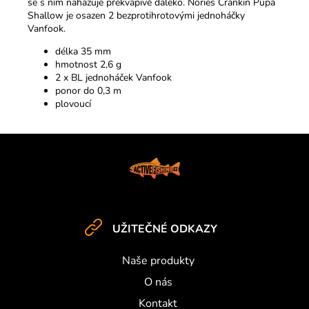
se s ním nahazuje překvapivě daleko. Nories Crankin Pupa
Shallow je osazen 2 bezprotihrotovými jednoháčky
Vanfook.
délka 35 mm
hmotnost 2,6 g
2 x BL jednoháček Vanfook
ponor do 0,3 m
plovoucí
Z
á
p
a
t
UŽITEČNÉ ODKAZY
í
Naše produkty
O nás
Kontakt