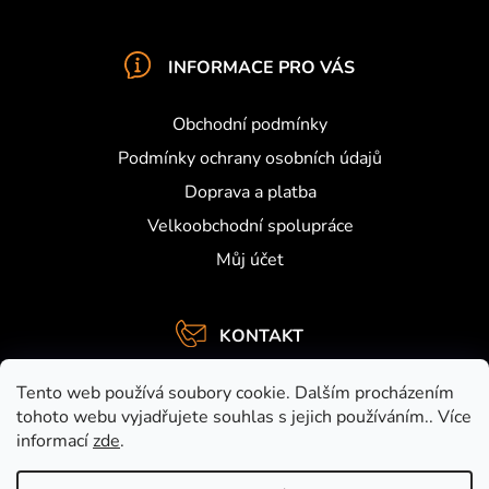
INFORMACE PRO VÁS
Obchodní podmínky
Podmínky ochrany osobních údajů
Doprava a platba
Velkoobchodní spolupráce
Můj účet
KONTAKT
info
@
activefishing.cz
Tento web používá soubory cookie. Dalším procházením
+420734459948
tohoto webu vyjadřujete souhlas s jejich používáním.. Více
informací
zde
.
https://www.facebook.com/activefishing.cz
activefishingshop