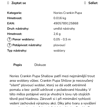
č
Zeptat se
Sdílet
u
j
Kategorie
:
Nories Crankin Pupa
e
Hmotnost
:
0.016 kg
m
EAN
:
4905789125868
e
Druh nástrahy
:
umělé nástrahy
Hmotnost
:
2,6 g
?
Ponor wobleru
:
0,05 - 0,5 m
?
Potápivost nástrahy
:
plovoucí
Typ nástrahy
:
woblery
Popis
Diskuze
Nories Crankin Pupa Shallow patří mezi nejznámější trout
area woblery vůbec. Crankin Pupa Shllow je neozvučený
"silent" plovoucí wobler, který se dá vodit extrémně
pomalu a bez potíží udržovat v požadované hloubky. V
této mělce potápivé verzi je vhodný k lovu ryb stojících
těsně pod hladinou. Zároveň si i při minimální rychlosti
vedení zachovává výraznou akci. Díky jeho tvaru a vyvážení