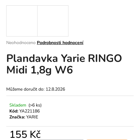
a
j
í
t
?
Průměrné
Neohodnoceno
Podrobnosti hodnocení
hodnocení
Plandavka Yarie RINGO
produktu
je
Midi 1,8g W6
0,0
z
HLEDAT
5
hvězdiček.
Můžeme doručit do:
12.8.2026
D
Skladem
(>6 ks)
o
Kód:
YA221186
p
Značka:
YARIE
o
r
155 Kč
u