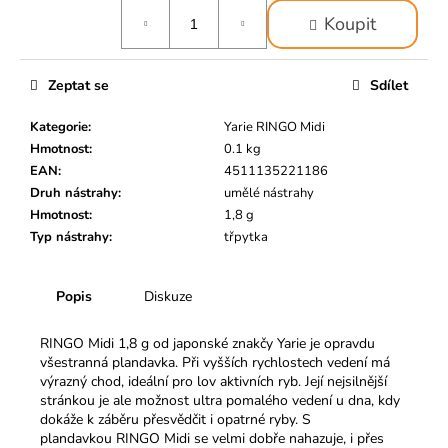
č
Měrná
u
Koupit
cena:
j
e
Zeptat se
Sdílet
m
e
Kategorie
:
Yarie RINGO Midi
Hmotnost
:
0.1 kg
EAN
:
4511135221186
Druh nástrahy
:
umělé nástrahy
Hmotnost
:
1,8 g
Typ nástrahy
:
třpytka
Popis
Diskuze
RINGO Midi 1,8 g od japonské znakčy Yarie je opravdu
všestranná plandavka. Při vyšších rychlostech vedení má
výrazný chod, ideální pro lov aktivních ryb. Její nejsilnější
stránkou je ale možnost ultra pomalého vedení u dna, kdy
dokáže k záběru přesvědčit i opatrné ryby. S
plandavkou RINGO Midi se velmi dobře nahazuje, i přes