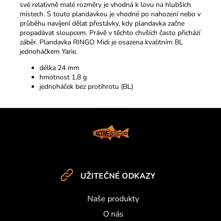
své relativně malé rozměry je vhodná k lovu na hlubších
místech. S touto plandavkou je vhodné po nahození nebo v
průběhu navíjení dělat přestávky, kdy plandavka začne
propadávat sloupcem. Právě v těchto chvílích často přichází
záběr. Plandavka RINGO Midi je osazena kvalitním BL
jednoháčkem Yarie.
délka 24 mm
hmotnost 1,8 g
jednoháček bez protihrotu (BL)
Z
á
p
a
t
UŽITEČNÉ ODKAZY
í
Naše produkty
O nás