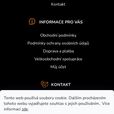
Kontakt
INFORMACE PRO VÁS
Obchodní podmínky
Podmínky ochrany osobních údajů
Doprava a platba
Velkoobchodní spolupráce
Můj účet
KONTAKT
info
@
activefishing.cz
Tento web používá soubory cookie. Dalším procházením
+420734459948
tohoto webu vyjadřujete souhlas s jejich používáním.. Více
informací
zde
.
https://www.facebook.com/activefishing.cz