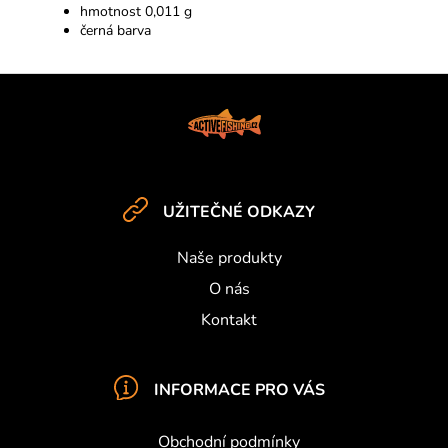
hmotnost 0,011 g
černá barva
Z
á
p
a
t
UŽITEČNÉ ODKAZY
í
Naše produkty
O nás
Kontakt
INFORMACE PRO VÁS
Obchodní podmínky