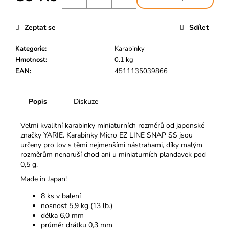
č
Měrná
u
cena:
j
Zeptat se
Sdílet
e
m
Kategorie
:
Karabinky
e
Hmotnost
:
0.1 kg
EAN
:
4511135039866
Popis
Diskuze
Velmi kvalitní karabinky miniaturních rozměrů od japonské
značky YARIE. Karabinky Micro EZ LINE SNAP SS jsou
určeny pro lov s těmi nejmenšími nástrahami, díky malým
rozměrům nenaruší chod ani u miniaturních plandavek pod
0,5 g.
Made in Japan!
8 ks v balení
nosnost 5,9 kg (13 lb.)
délka 6,0 mm
průměr drátku 0,3 mm