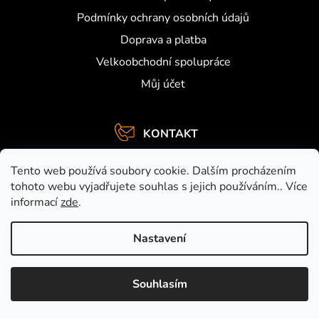
Podmínky ochrany osobních údajů
Doprava a platba
Velkoobchodní spolupráce
Můj účet
KONTAKT
info
@
activefishing.cz
Tento web používá soubory cookie. Dalším procházením
+420734459948
tohoto webu vyjadřujete souhlas s jejich používáním.. Více
informací
zde
.
https://www.facebook.com/activefishing.cz
activefishingshop
Nastavení
Souhlasím
Nakódovalo
Remedio Digital
|
Vytvořil Shoptet
Copyright 2026
Activefishing.cz
. Všechna práva vyhrazena.