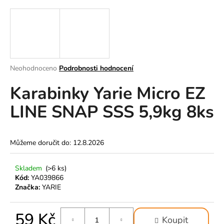
a
j
í
t
?
Průměrné
Neohodnoceno
Podrobnosti hodnocení
hodnocení
Karabinky Yarie Micro EZ
produktu
je
LINE SNAP SSS 5,9kg 8ks
0,0
z
HLEDAT
5
hvězdiček.
Můžeme doručit do:
12.8.2026
D
Skladem
(>6 ks)
o
Kód:
YA039866
p
Značka:
YARIE
o
r
u
59 Kč
Koupit