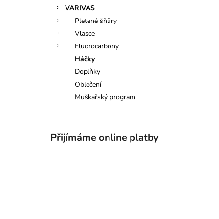
n
VARIVAS
e
Pletené šňůry
l
Vlasce
Fluorocarbony
Háčky
Doplňky
Oblečení
Muškařský program
Přijímáme online platby