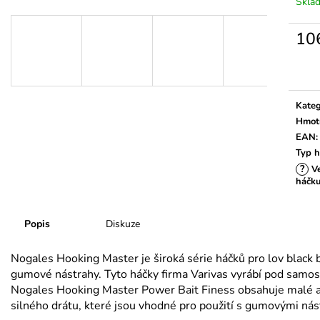
Skla
10
Měrn
cena:
Kateg
Hmot
EAN
:
Typ 
?
Ve
háčk
Popis
Diskuze
Nogales Hooking Master je široká série háčků pro lov black 
gumové nástrahy. Tyto háčky firma Varivas vyrábí pod samo
Nogales Hooking Master Power Bait Finess obsahuje malé až
silného drátu, které jsou vhodné pro použití s gumovými ná