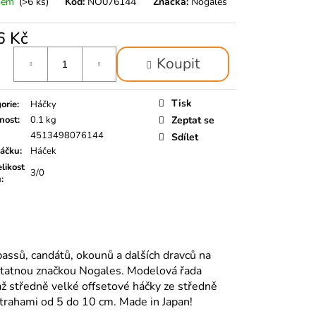
dem
(>6 ks)
Kód:
NO076144
Značka:
Nogales
6 Kč
á
Koupit
Tisk
orie
:
Háčky
nost
:
0.1 kg
Zeptat se
4513498076144
Sdílet
háčku
:
Háček
likost
3/0
u
:
bassů, candátů, okounů a dalších dravců na
statnou značkou Nogales. Modelová řada
 středně velké offsetové háčky ze středně
strahami od 5 do 10 cm. Made in Japan!