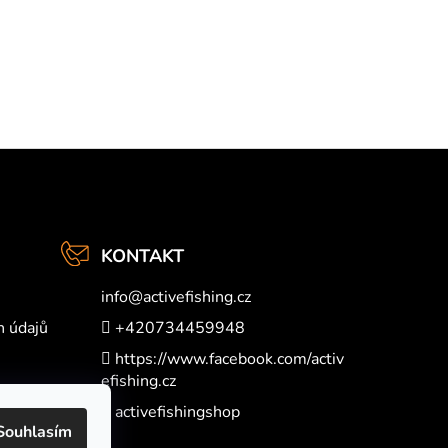
KONTAKT
info
@
activefishing.cz
h údajů
+420734459948
https://www.facebook.com/activ
efishing.cz
activefishingshop
Souhlasím