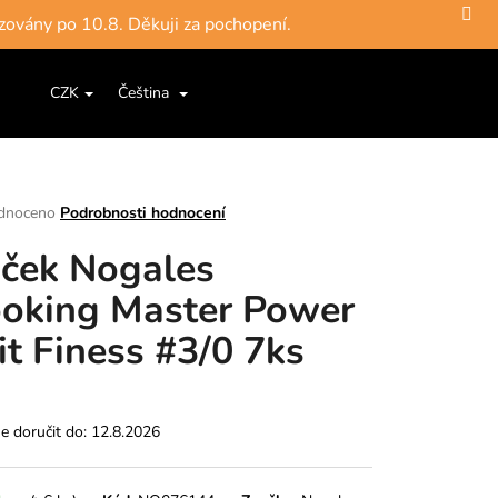
zovány po 10.8. Děkuji za pochopení.
Hledat
Nákupní
ce a šňůry
Jigové hlavičky, háčky
Krabičky, pouzdra, 
CZK
Čeština
Přihlášení
košík
rné
dnoceno
Podrobnosti hodnocení
ení
ček Nogales
tu
oking Master Power
it Finess #3/0 7ks
ek.
 doručit do:
12.8.2026