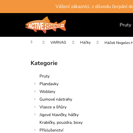
K
Přejít
Vážení zákazníci, z důvodu čerpání 
na
o
obsah
Zpět
Zpět
š
do
do
Pruty
í
obchodu
obchodu
k
Domů
VARIVAS
Háčky
Háček Nogales H
P
o
Kategorie
Přeskočit
s
kategorie
t
Pruty
r
Plandavky
a
Woblery
n
Gumové nástrahy
n
Vlasce a šňůry
í
Jigové hlavičky, háčky
p
Krabičky, pouzdra, boxy
a
Příslušenství