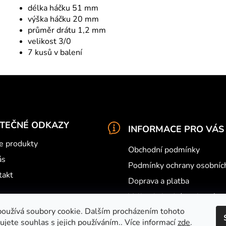
délka háčku 51 mm
výška háčku 20 mm
průměr drátu 1,2 mm
velikost 3/0
7 kusů v balení
ITEČNÉ ODKAZY
INFORMACE PRO VÁS
e produkty
Obchodní podmínky
ás
Podmínky ochrany osobníc
takt
Doprava a platba
Velkoobchodní spolupráce
oužívá soubory cookie. Dalším procházením tohoto
Můj účet
jete souhlas s jejich používáním.. Více informací
zde
.