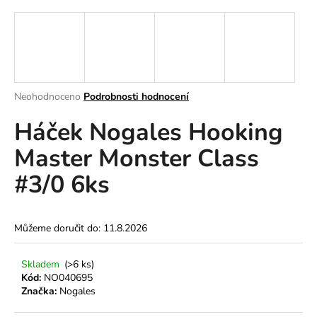
a
j
í
t
?
Průměrné
Neohodnoceno
Podrobnosti hodnocení
hodnocení
Háček Nogales Hooking
produktu
je
Master Monster Class
0,0
z
HLEDAT
#3/0 6ks
5
hvězdiček.
D
Můžeme doručit do:
11.8.2026
o
p
Skladem
(>6 ks)
o
Kód:
NO040695
r
Značka:
Nogales
u