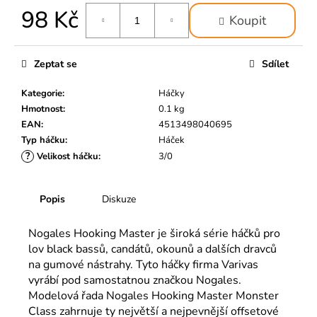
č
98 Kč
u
Koupit
j
Měrná
e
cena:
m
Zeptat se
Sdílet
e
Kategorie
:
Háčky
Hmotnost
:
0.1 kg
EAN
:
4513498040695
Typ háčku
:
Háček
?
Velikost háčku
:
3/0
Popis
Diskuze
Nogales Hooking Master je široká série háčků pro
lov black bassů, candátů, okounů a dalších dravců
na gumové nástrahy. Tyto háčky firma Varivas
vyrábí pod samostatnou značkou Nogales.
Modelová řada Nogales Hooking Master Monster
Class zahrnuje ty největší a nejpevnější offsetové