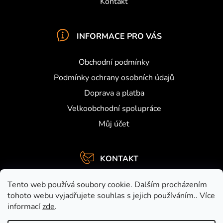
Kontakt
INFORMACE PRO VÁS
Obchodní podmínky
Podmínky ochrany osobních údajů
Doprava a platba
Velkoobchodní spolupráce
Můj účet
KONTAKT
info
@
activefishing.cz
Tento web používá soubory cookie. Dalším procházením
+420734459948
tohoto webu vyjadřujete souhlas s jejich používáním.. Více
informací
zde
.
https://www.facebook.com/activefishing.cz