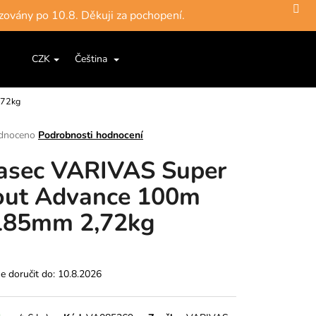
zovány po 10.8. Děkuji za pochopení.
Hledat
Nákupní
ce a šňůry
Jigové hlavičky, háčky
Krabičky, pouzdra, 
CZK
Čeština
Přihlášení
košík
,72kg
rné
dnoceno
Podrobnosti hodnocení
ení
asec VARIVAS Super
tu
out Advance 100m
185mm 2,72kg
ek.
 doručit do:
10.8.2026