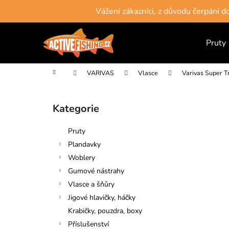
K
Přejít
Vážení zákazníci, z důvodu čerpání 
na
o
obsah
Zpět
Zpět
š
do
do
Pruty
í
obchodu
obchodu
k
Domů
VARIVAS
Vlasce
Varivas Super T
P
o
Kategorie
Přeskočit
s
kategorie
t
Pruty
r
Plandavky
a
Woblery
n
Gumové nástrahy
n
Vlasce a šňůry
í
Jigové hlavičky, háčky
p
Krabičky, pouzdra, boxy
a
Příslušenství