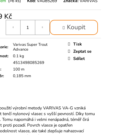
dem
(>6 ks)
Kód:
VA085269
Značka:
VARIVAS
9 Kč
á
Koupit
Tisk
Varivas Super Trout
orie
:
Advance
Zeptat se
nost
:
0.1 kg
Sdílet
4513498085269
a
:
100 m
ěr
:
0,185 mm
y použití výrobní metody VARIVAS VA-G vzniká
 tenčí nylonový vlasec s vyšší pevností. Díky tomu
b. Tomu napomáhá i velmi nenápadná, téměř čirá
proti pozadí. Povrch vlasce je opatřen
dolnost vlasce, ale také zlepšuje nahazovací