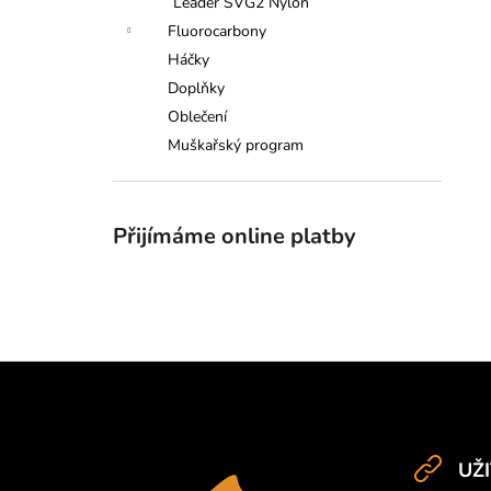
Leader SVG2 Nylon
Fluorocarbony
Háčky
Doplňky
Oblečení
Muškařský program
Přijímáme online platby
Z
á
UŽ