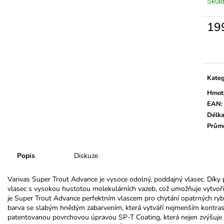
Skla
19
Měrn
cena:
Kateg
Hmot
EAN
:
Délk
Prům
Popis
Diskuze
Varivas Super Trout Advance je vysoce odolný, poddajný vlasec. Dík
vlasec s vysokou hustotou molekulárních vazeb, což umožňuje vytvořit
je Super Trout Advance perfektním vlascem pro chytání opatrných ry
barva se slabým hnědým zabarvením, která vytváří nejmenším kontrast 
patentovanou povrchovou úpravou SP-T Coating, která nejen zvýšuje o