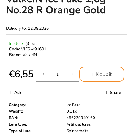
rating
i
No.28 R Orange Gold
is
0,0
n
out
g
of
Delivery to:
12.08.2026
f
5
stars.
o
In stock
(3 pcs)
r
Code:
VIFS-491601
?
Brand:
ValkeIN
€6,55
Koupit
Measure
SEARCH
price:
Ask
Share
Category
:
Ice Fake
W
Weight
:
0.1 kg
e
EAN
:
4562299491601
r
Lure type
:
Artificial lures
e
Type of lure
:
Spinnerbaits