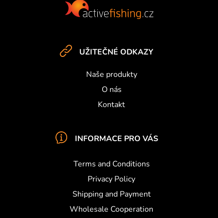
o
o
t
e
UŽITEČNÉ ODKAZY
r
Naše produkty
O nás
Kontakt
INFORMACE PRO VÁS
Terms and Conditions
Privacy Policy
Shipping and Payment
Wholesale Cooperation