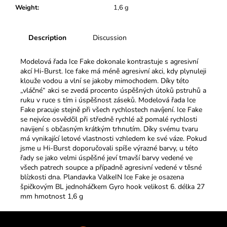
c
Weight
:
1,6 g
o
m
m
Description
Discussion
e
n
Modelová řada Ice Fake dokonale kontrastuje s agresivní
d
akcí Hi-Burst. Ice fake má méně agresivní akci, kdy plynuleji
klouže vodou a vlní se jakoby mimochodem. Díky této
„vláčné“ akci se zvedá procento úspěšných útoků pstruhů a
ruku v ruce s tím i úspěšnost záseků. Modelová řada Ice
Fake pracuje stejně při všech rychlostech navíjení. Ice Fake
se nejvíce osvědčil při středně rychlé až pomalé rychlosti
navijení s občasným krátkým trhnutím. Díky svému tvaru
má vynikající letové vlastnosti vzhledem ke své váze. Pokud
jsme u Hi-Burst doporučovali spíše výrazné barvy, u této
řady se jako velmi úspěšné jeví tmavší barvy vedené ve
všech patrech soupce a případně agresivní vedené v těsné
blízkosti dna. Plandavka ValkeIN Ice Fake je osazena
špičkovým BL jednoháčkem Gyro hook velikost 6. délka 27
mm hmotnost 1,6 g
F